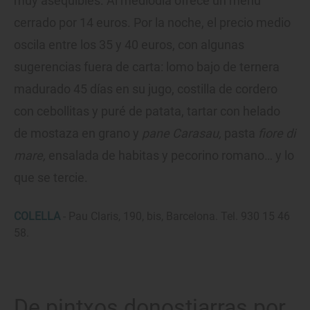
muy asequibles. Al mediodía ofrece un menú
cerrado por 14 euros. Por la noche, el precio medio
oscila entre los 35 y 40 euros, con algunas
sugerencias fuera de carta: lomo bajo de ternera
madurado 45 días en su jugo, costilla de cordero
con cebollitas y puré de patata, tartar con helado
de mostaza en grano y
pane Carasau,
pasta
fiore di
mare,
ensalada de habitas y pecorino romano… y lo
que se tercie.
COLELLA
- Pau Claris, 190, bis, Barcelona. Tel. 930 15 46
58.
De pintxos donostiarras por