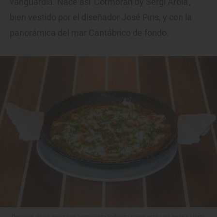
vanguardia. Nace así 'Cormorán by Sergi Arola',
bien vestido por el diseñador José Piris, y con la
panorámica del mar Cantábrico de fondo.
Después de un arroz con bogavante Señorito como este, una buena siesta