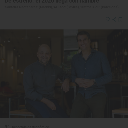
De estreno: el 2020 llega con hambre
'Santerra Neotaberna' (Madrid), 'Al Lado' (Sevilla), 'Bistrot Bilou' (Barcelona)
Reportaje gastronómico