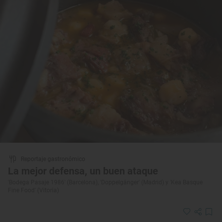
Reportaje gastronómico
La mejor defensa, un buen ataque
'Bodega Pasaje 1986' (Barcelona), 'Doppelgänger' (Madrid) y 'Kea Basque
Fine Food' (Vitoria)