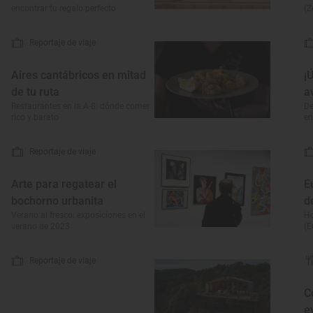
encontrar tu regalo perfecto
(Z
Reportaje de viaje
Aires cantábricos en mitad
¡
de tu ruta
a
Restaurantes en la A-8: dónde comer
De
rico y barato
en
Reportaje de viaje
Arte para regatear el
E
bochorno urbanita
d
Verano al fresco: exposiciones en el
Ho
verano de 2023
(E
Reportaje de viaje
C
e