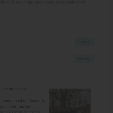
esde 1985 es un reputado centro de rehabilitación.
Llamar
Ver web
Reportaje de viaje
n paseo casi místico entre
ayas centenarias
ta por el Hayedo de Otzarreta