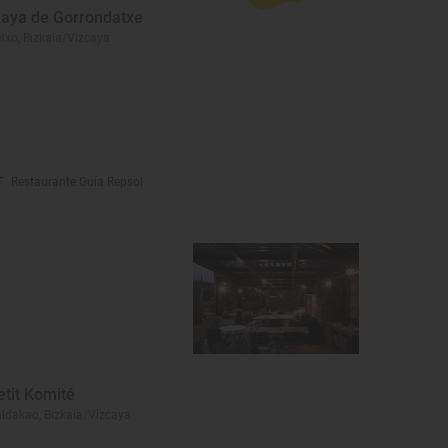
laya de Gorrondatxe
txo, Bizkaia/Vizcaya
Restaurante Guía Repsol
etit Komité
ldakao, Bizkaia/Vizcaya