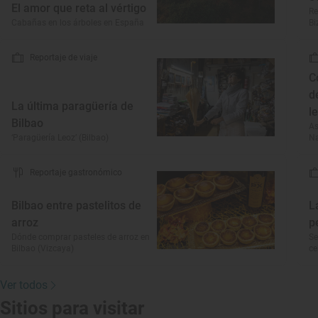
El amor que reta al vértigo
Re
Cabañas en los árboles en España
Bi
Reportaje de viaje
C
d
La última paragüería de
l
Bilbao
As
‘Paragüería Leoz’ (Bilbao)
Na
Reportaje gastronómico
Bilbao entre pastelitos de
L
arroz
p
Dónde comprar pasteles de arroz en
Se
Bilbao (Vizcaya)
ce
Ver todos
Sitios para visitar