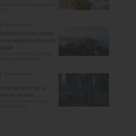
staurante ‘Erro’ (Arrzola-Atxondo,
zkaia)
Reportaje de viaje
onquista (a cuatro patas)
e una mágica montaña de
eyenda
censo al monte Anboto (Parque
tural de Urkiola, Bizkaia)
Reportaje de viaje
a ruta del terror en la
equeña pantalla
ries de miedo españolas para
lebrar Halloween