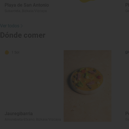
Playa de San Antonio
P
Sukarrieta, Bizkaia/Vizcaya
Ge
Ver todos
Dónde comer
1 Sol
Jauregibarria
P
Amorebieta-Etxano, Bizkaia/Vizcaya
Ga