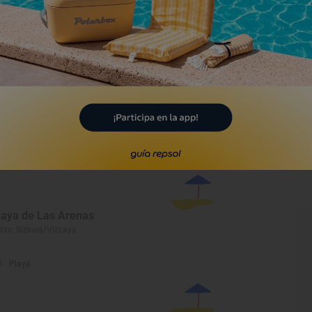
rliz, Bizkaia/Vizcaya
Monumento
uinas del fortín de
zkorriaga
rliz, Bizkaia/Vizcaya
Playa
laya de Las Arenas
txo, Bizkaia/Vizcaya
Playa