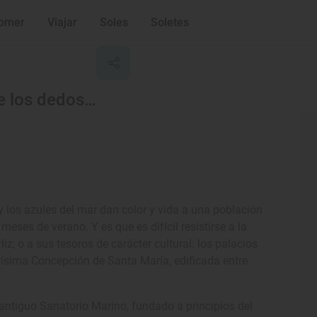
omer
Viajar
Soles
Soletes
e los dedos…
y los azules del mar dan color y vida a una población
ses de verano. Y es que es difícil resistirse a la
iz; o a sus tesoros de carácter cultural: los palacios
 Purísima Concepción de Santa María, edificada entre
, antiguo Sanatorio Marino, fundado a principios del