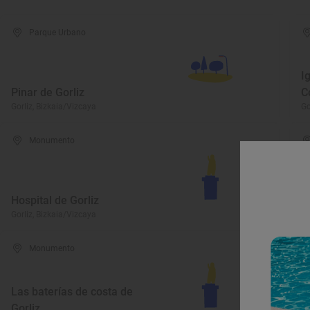
Parque Urbano
I
Pinar de Gorliz
C
Gorliz, Bizkaia/Vizcaya
Go
Monumento
Hospital de Gorliz
E
Gorliz, Bizkaia/Vizcaya
Go
Monumento
Las baterías de costa de
Gorliz
P