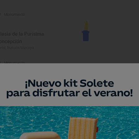
Monumento
glesia de la Purísima
oncepción
rliz, Bizkaia/Vizcaya
Monumento
statua Laureano de Jado
rliz, Bizkaia/Vizcaya
Playa
laya de Gorliz