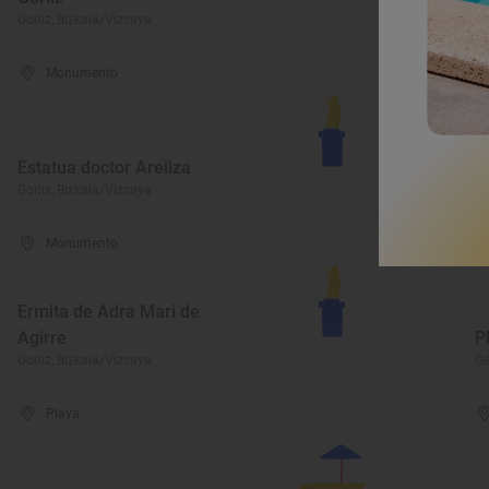
Gorliz, Bizkaia/Vizcaya
Go
Monumento
R
Estatua doctor Areilza
A
Gorliz, Bizkaia/Vizcaya
Go
Monumento
Ermita de Adra Mari de
Agirre
P
Gorliz, Bizkaia/Vizcaya
Ge
Playa