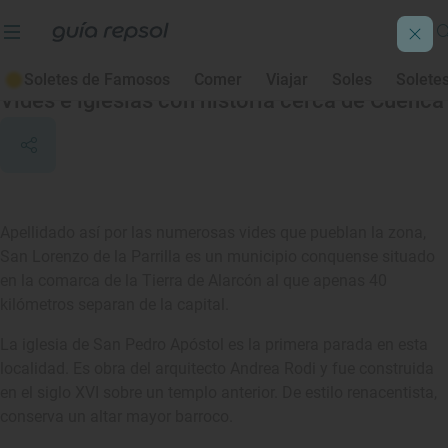
San Lorenzo de la Parrilla
Soletes de Famosos
Comer
Viajar
Soles
Solete
Vides e iglesias con historia cerca de Cuenca
Apellidado así por las numerosas vides que pueblan la zona,
San Lorenzo de la Parrilla es un municipio conquense situado
en la comarca de la Tierra de Alarcón al que apenas 40
kilómetros separan de la capital.
La iglesia de San Pedro Apóstol es la primera parada en esta
localidad. Es obra del arquitecto Andrea Rodi y fue construida
en el siglo XVI sobre un templo anterior. De estilo renacentista,
conserva un altar mayor barroco.