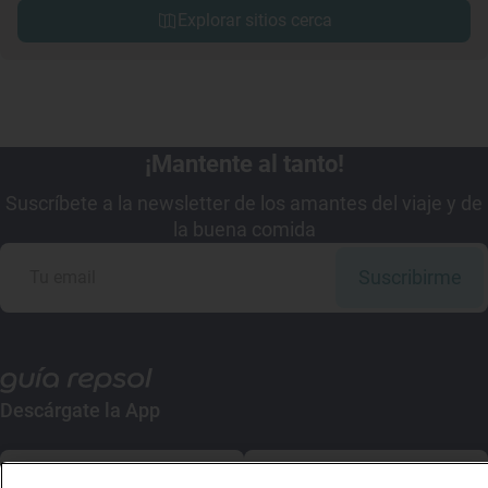
Explorar sitios cerca
¡Mantente al tanto!
Suscríbete a la newsletter de los amantes del viaje y de
la buena comida
Suscribirme
Descárgate la App
App Store
Google Play