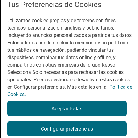
Tus Preferencias de Cookies
Guía Repsol
Enlaces
Utilizamos cookies propias y de terceros con fines
técnicos, personalización, análisis y publicitarios,
Comer
Contacto
incluyendo anuncios personalizados a partir de tus datos.
Viajar
Sala de prensa
Estos últimos pueden incluir la creación de un perfil con
tus hábitos de navegación, pudiendo vincular tus
Dormir
Canal de ética
dispositivos, combinar tus datos online y offline, y
compartirlos con otras empresas del grupo Repsol.
Selecciona Solo necesarias para rechazar las cookies
opcionales. Puedes gestionar o desactivar estas cookies
en Configurar preferencias. Más detalles en la
Política de
Política de privacidad
Política de cookies
Nota legal
Cookies.
Condiciones del servicio
© Repsol S.A. 2000
- 2026
Aceptar todas
Configurar preferencias