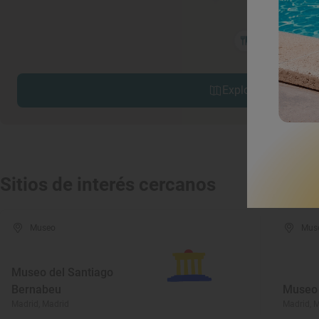
Explorar sitios cerc
Sitios de interés cercanos
Museo
Mus
Museo del Santiago
Bernabeu
Museo 
Madrid, Madrid
Madrid, 