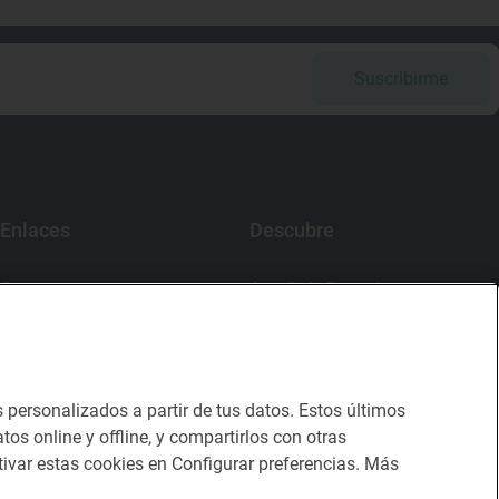
Suscribirme
Enlaces
Descubre
Contacto
App Guía Repsol
Sala de prensa
Mercado Vallehermoso
Canal de ética
s personalizados a partir de tus datos. Estos últimos
tos online y offline, y compartirlos con otras
ivar estas cookies en Configurar preferencias. Más