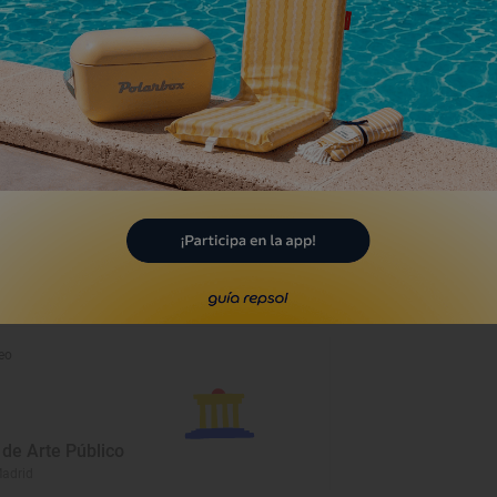
a
eo
de Arte Público
Madrid