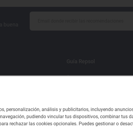
la buena
Guía Repsol
Comer
Viajar
Dormir
os, personalización, análisis y publicitarios, incluyendo anuncio
e navegación, pudiendo vincular tus dispositivos, combinar tus da
ara rechazar las cookies opcionales. Puedes gestionar o desact