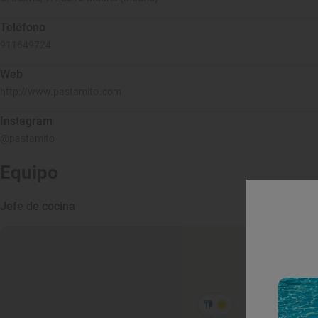
Teléfono
911649724
Web
http://www.pastamito.com
Instagram
@pastamito
Equipo
Jefe de cocina