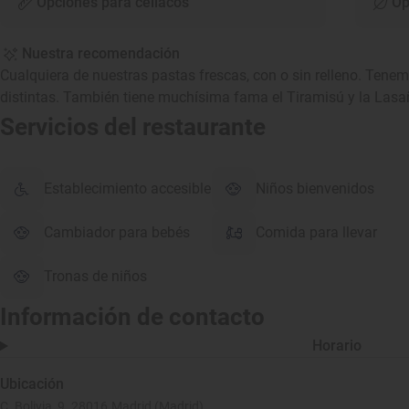
Opciones para celíacos
Op
Nuestra recomendación
Cualquiera de nuestras pastas frescas, con o sin relleno. Ten
distintas. También tiene muchísima fama el Tiramisú y la Las
Servicios del restaurante
Establecimiento accesible
Niños bienvenidos
Cambiador para bebés
Comida para llevar
Tronas de niños
Información de contacto
Horario
Ubicación
C. Bolivia, 9. 28016 Madrid (Madrid)