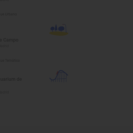
ue Urbano
de Campo
Madrid
ue Temático
uarium de
Madrid