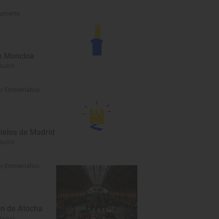
umento
e Moncloa
Madrid
r Emblemático
ielos de Madrid
Madrid
r Emblemático
ón de Atocha
Madrid