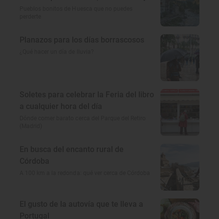
amamos
Pueblos bonitos de Huesca que no puedes
perderte
Planazos para los días borrascosos
¿Qué hacer un día de lluvia?
Soletes para celebrar la Feria del libro
a cualquier hora del día
Dónde comer barato cerca del Parque del Retiro
(Madrid)
En busca del encanto rural de
Córdoba
A 100 km a la redonda: qué ver cerca de Córdoba
El gusto de la autovía que te lleva a
Portugal