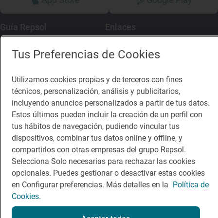
Guía Repsol
Enlaces
Comer
Contacto
Tus Preferencias de Cookies
Viajar
Sala de prensa
Utilizamos cookies propias y de terceros con fines
Dormir
Canal de ética
técnicos, personalización, análisis y publicitarios,
incluyendo anuncios personalizados a partir de tus datos.
Estos últimos pueden incluir la creación de un perfil con
tus hábitos de navegación, pudiendo vincular tus
dispositivos, combinar tus datos online y offline, y
compartirlos con otras empresas del grupo Repsol.
Política de privacidad
Política de cookies
Nota legal
Selecciona Solo necesarias para rechazar las cookies
Condiciones del servicio
opcionales. Puedes gestionar o desactivar estas cookies
© Repsol S.A. 2000
- 2026
en Configurar preferencias. Más detalles en la
Política de
Cookies.