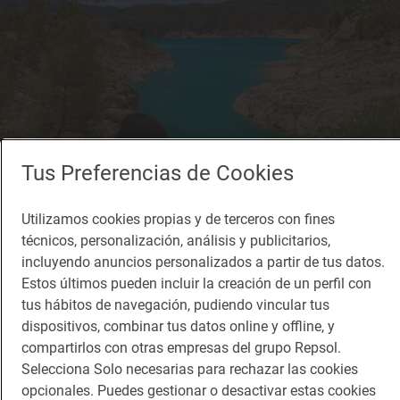
Tus Preferencias de Cookies
Utilizamos cookies propias y de terceros con fines
técnicos, personalización, análisis y publicitarios,
Reportaje de viaje
incluyendo anuncios personalizados a partir de tus datos.
Mentiras, simas y playas a orillas de un
Estos últimos pueden incluir la creación de un perfil con
Segura esmeralda
tus hábitos de navegación, pudiendo vincular tus
Ruta de pozas en Yeste por la Sierra del Segura (Albacete)
dispositivos, combinar tus datos online y offline, y
compartirlos con otras empresas del grupo Repsol.
Selecciona Solo necesarias para rechazar las cookies
opcionales. Puedes gestionar o desactivar estas cookies