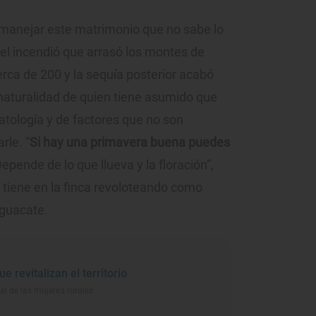
 manejar este matrimonio que no sabe lo
 el incendió que arrasó los montes de
rca de 200 y la sequía posterior acabó
 naturalidad de quien tiene asumido que
atología y de factores que no son
rle. “
Si hay una primavera buena puedes
epende de lo que llueva y la floración”,
 tiene en la finca revoloteando como
aguacate.
 revitalizan el territorio
al de las mujeres rurales