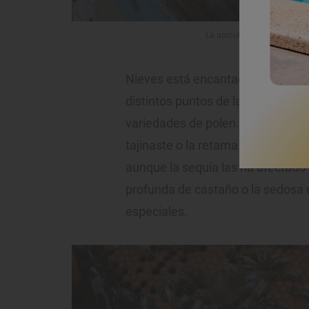
La apicultora cuenta con 40
Nieves está encantada con sus a
distintos puntos de la isla de Ten
variedades de polen. En el Teide e
tajinaste o la retama de flores bl
aunque la sequía las ha afectado
profunda de castaño o la sedosa
especiales.