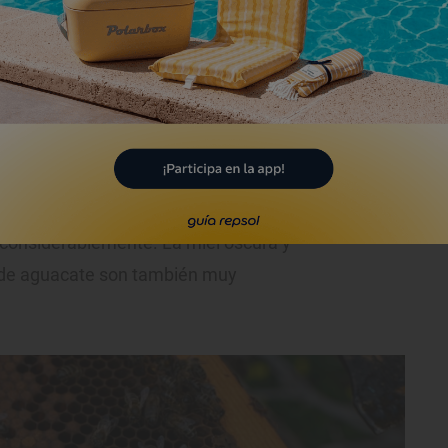
0 colmenas repartidas por toda la isla.
bejas, repartidas en 400 colmenas en
erife para obtener miel de distintas
stán las espectaculares flores rojas del
ancas, que dan una miel delicada y única,
 considerablemente. La miel oscura y
 de aguacate son también muy