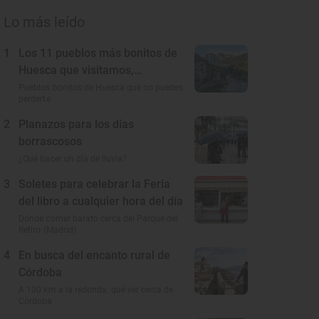
Lo más leído
1
Los 11 pueblos más bonitos de
Huesca que visitamos,
conocemos y amamos
Pueblos bonitos de Huesca que no puedes
perderte
2
Planazos para los días
borrascosos
¿Qué hacer un día de lluvia?
3
Soletes para celebrar la Feria
del libro a cualquier hora del día
Dónde comer barato cerca del Parque del
Retiro (Madrid)
4
En busca del encanto rural de
Córdoba
A 100 km a la redonda: qué ver cerca de
Córdoba