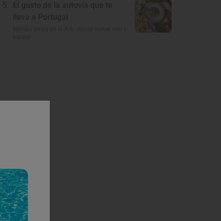
5
El gusto de la autovía que te
lleva a Portugal
Restaurantes en la A-5: dónde comer rico y
barato