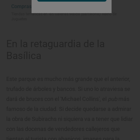
Compras no aptas para 'muggles'
Tiendas temáticas en las Galerías Maldá (Barcelona): Reino de
Juguetes
En la retaguardia de la
Basílica
Este parque es mucho más grande que el anterior,
trufado de árboles y bancos. Si uno lo atraviesa se
dará de bruces con el 'Michael Collins', el
pub
más
famoso de la ciudad. Si decide quedarse a admirar
la obra de Subirachs ni siquiera va a tener que lidiar
con las docenas de vendedores callejeros que
tientan al turista con abanicos, imanes para la