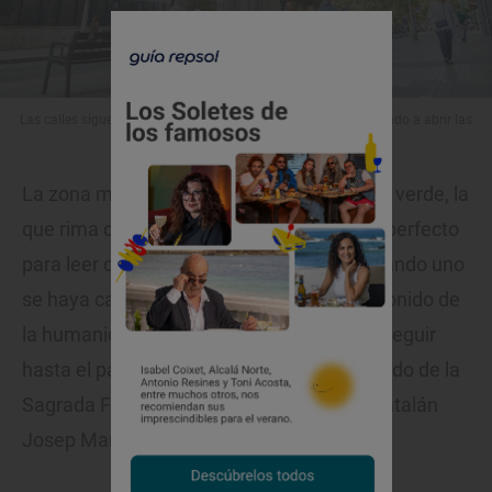
Las calles siguen siendo de unos pocos aunque hayan empezado a abrir las
terrazas.
La zona más alejada de la fachada, la más verde, la
que rima con la calle Lepanto, es un lugar perfecto
para leer o para mirar a ninguna parte. Cuando uno
se haya cansado de no oír el persistente sonido de
la humanidad, puede volver a Provença y seguir
hasta el parque que se encuentra al otro lado de la
Sagrada Familia, allí donde el arquitecto catalán
Josep María Subirachs plantó La Pasión.