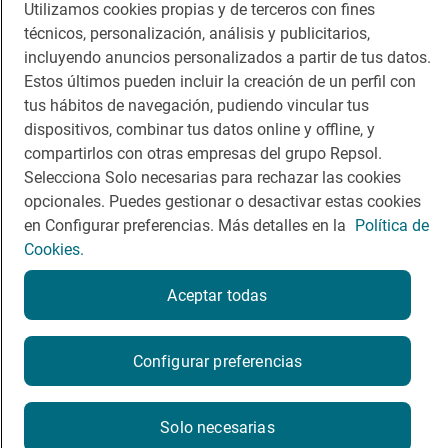
Utilizamos cookies propias y de terceros con fines
técnicos, personalización, análisis y publicitarios,
Viajar
Sala de prensa
incluyendo anuncios personalizados a partir de tus datos.
Dormir
Canal de ética
Estos últimos pueden incluir la creación de un perfil con
tus hábitos de navegación, pudiendo vincular tus
dispositivos, combinar tus datos online y offline, y
compartirlos con otras empresas del grupo Repsol.
Selecciona Solo necesarias para rechazar las cookies
Política de privacidad
Política de cookies
Nota legal
opcionales. Puedes gestionar o desactivar estas cookies
en Configurar preferencias. Más detalles en la
Política de
Condiciones del servicio
© Repsol S.A. 2000
- 2026
Cookies.
Aceptar todas
Configurar preferencias
Solo necesarias