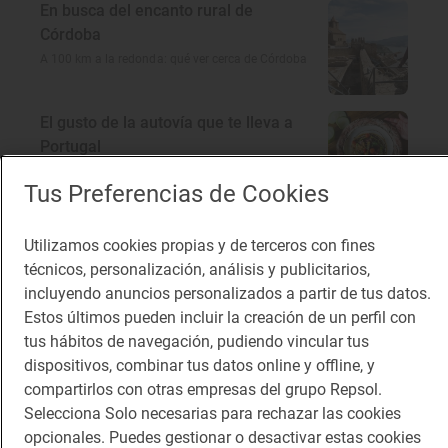
En busca del encanto rural de
Córdoba
A 100 km a la redonda: qué ver cerca de Córdoba
El gusto de la autovía que te lleva a
Portugal
Restaurantes en la A-5: dónde comer rico y barato
Tus Preferencias de Cookies
Utilizamos cookies propias y de terceros con fines
técnicos, personalización, análisis y publicitarios,
incluyendo anuncios personalizados a partir de tus datos.
Estos últimos pueden incluir la creación de un perfil con
tus hábitos de navegación, pudiendo vincular tus
dispositivos, combinar tus datos online y offline, y
compartirlos con otras empresas del grupo Repsol.
Selecciona Solo necesarias para rechazar las cookies
opcionales. Puedes gestionar o desactivar estas cookies