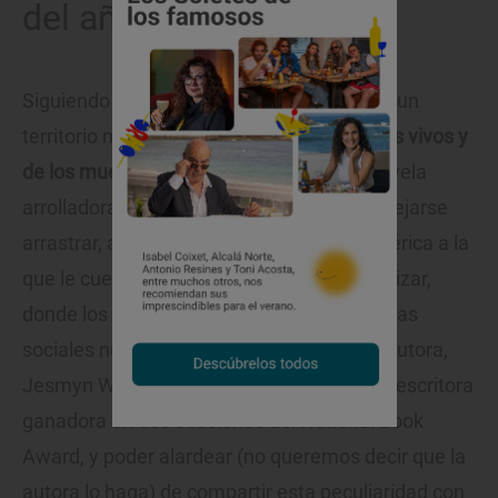
del año en EE. UU.
Siguiendo en el mismo continente pero en un
territorio menos turístico,
'La canción de los vivos y
de los muertos'
(ed. Sexto Piso) es una novela
arrolladora, de esas por las que da gusto dejarse
arrastrar, ambientada en esa parte de América a la
que le cuesta mirarse las heridas sin cicatrizar,
donde los conflictos raciales y las diferencias
sociales no son solo material literario. Su autora,
Jesmyn Ward, es por el momento la única escritora
ganadora en dos ocasiones del National Book
Award, y poder alardear (no queremos decir que la
autora lo haga) de compartir esta peculiaridad con