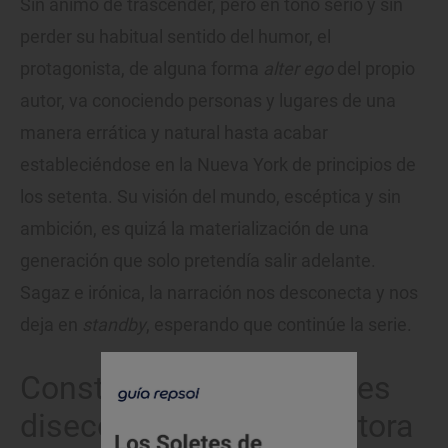
Sin ánimo de trascender, pero en tono serio y sin
perder su habitual sentido del humor, el
protagonista, de alguna forma
alter ego
del propio
autor, va conociendo personas y lugares de una
manera errática y natural hasta acabar
estableciéndose en la Nueva York de principios de
los setenta. Su visión del mundo, escéptica y sin
ambición, es quizá la materialización de una
generación que solo pretendía salir adelante.
Sagaz e irónica, la narración nos desconecta y nos
deja en
standby
, esperando que continúe la serie.
Constelaciones familiares
diseccionadas por la autora