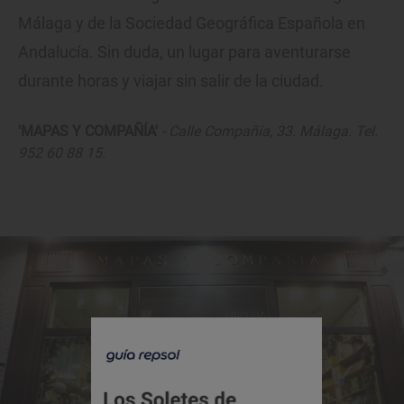
Málaga y de la Sociedad Geográfica Española en
Andalucía. Sin duda, un lugar para aventurarse
durante horas y viajar sin salir de la ciudad.
'MAPAS Y COMPAÑÍA'
- Calle Compañía, 33. Málaga. Tel.
952 60 88 15.