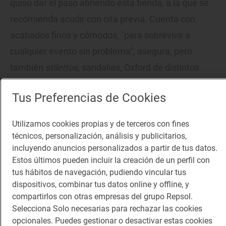
quiso dar el paso abriendo esta tienda, a la que se
recomienda acudir con cita previa. Cuenta con
acabados finos y cómodos, "para sobrevivir a
cualquier evento sin problema", asegura; pero
también
stilettos
, sandalias, Oxford de distintos
cortes, zapatos punta talón con una o dos correas,
Tus Preferencias de Cookies
acabados en piel o pedrería… la variedad de
calzado que puede elaborar Isabel con sus manos
Utilizamos cookies propias y de terceros con fines
es muy amplia. Todo, siempre, con materiales
técnicos, personalización, análisis y publicitarios,
procedentes del Levante español.
incluyendo anuncios personalizados a partir de tus datos.
Estos últimos pueden incluir la creación de un perfil con
tus hábitos de navegación, pudiendo vincular tus
'ARTE & CALZADO'
- Calle Moreno Carbonero, 4, local 2.
dispositivos, combinar tus datos online y offline, y
Málaga. Tel. 615 42 19 45.
compartirlos con otras empresas del grupo Repsol.
Selecciona Solo necesarias para rechazar las cookies
opcionales. Puedes gestionar o desactivar estas cookies