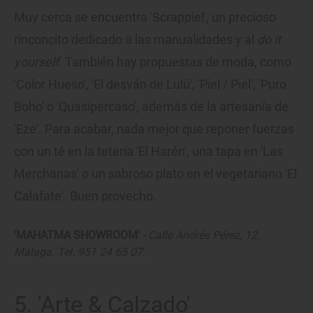
Muy cerca se encuentra 'Scrappiel', un precioso
rinconcito dedicado a las manualidades y al
do it
yourself
. También hay propuestas de moda, como
'Color Hueso', 'El desván de Lulú', 'Piel / Piel', 'Puro
Boho' o 'Quasipercaso', además de la artesanía de
'Eze'. Para acabar, nada mejor que reponer fuerzas
con un té en la tetería 'El Harén', una tapa en 'Las
Merchanas' o un sabroso plato en el vegetariano 'El
Calafate'. Buen provecho.
'MAHATMA SHOWROOM'
- Calle Andrés Pérez, 12.
Málaga. Tel. 951 24 65 07.
5. 'Arte & Calzado'