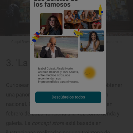
Cuqui Bravo se lanzó hace 17 años a crear un espacio que aunara la
literatura y los viajes.
3. 'La Matraca'
Curiosear en el interior de 'La Matraca' es obtener
una panorámica del mundo de la ilustración
nacional. El espacio, que cumple tres años en
febrero de 2020, funciona a la vez como tienda y
galería. La
concept store
está basada en
ilustraciones realizadas por una treintena de