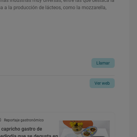
rias industrias muy diversas, entre las que destaca la
 a la producción de lácteos, como la mozzarella,
Llamar
Ver web
Reportaje gastronómico
l capricho gastro de
ediodía que se degusta en