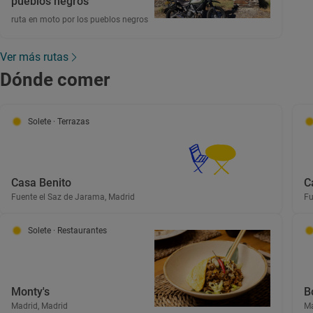
pueblos negros
ruta en moto por los pueblos negros
Ver más rutas
Dónde comer
Solete
· Terrazas
Casa Benito
C
Fuente el Saz de Jarama, Madrid
Fu
Solete
· Restaurantes
Monty's
B
Madrid, Madrid
Ma