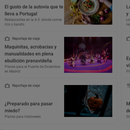
El gusto de la autovía que te
L
lleva a Portugal
y
Restaurantes en la A-5: dónde comer
Lo
rico y barato
re
Reportaje de viaje
Maquinitas, acrobacias y
manualidades en plena
E
ebullición prenavideña
v
Planes para el Puente de Diciembre
en Madrid
Pl
Reportaje de viaje
¿Preparado para pasar
M
miedo?
de
Planes para Halloween
Dó