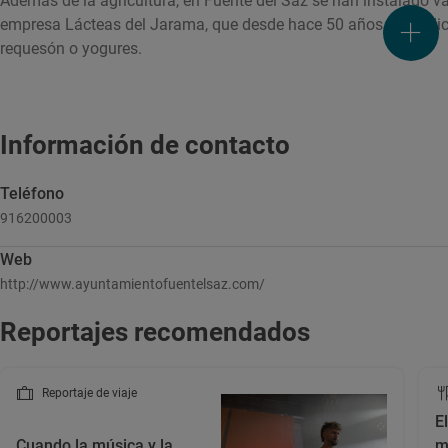
Además de la agricultura, en Fuente del Saz se han instalado va
empresa Lácteas del Jarama, que desde hace 50 años se dedica
requesón o yogures.
Información de contacto
Teléfono
916200003
Web
http://www.ayuntamientofuentelsaz.com/
Reportajes recomendados
Reportaje de viaje
E
Cuando la música y la
m