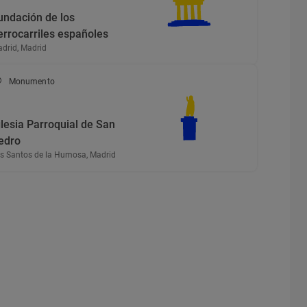
undación de los
errocarriles españoles
drid, Madrid
Monumento
glesia Parroquial de San
edro
s Santos de la Humosa, Madrid