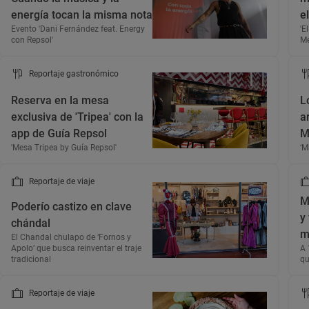
energía tocan la misma nota
e
Evento 'Dani Fernández feat. Energy
'E
con Repsol'
Me
Reportaje gastronómico
Reserva en la mesa
L
exclusiva de 'Tripea' con la
a
app de Guía Repsol
M
'Mesa Tripea by Guía Repsol'
‘M
Reportaje de viaje
M
Poderío castizo en clave
y
chándal
m
El Chandal chulapo de ‘Fornos y
Apolo’ que busca reinventar el traje
A 
tradicional
qu
Reportaje de viaje