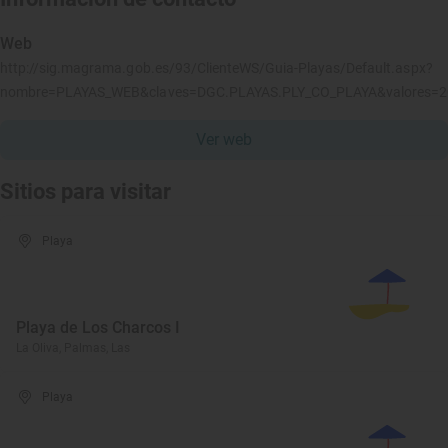
Web
http://sig.magrama.gob.es/93/ClienteWS/Guia-Playas/Default.aspx?
nombre=PLAYAS_WEB&claves=DGC.PLAYAS.PLY_CO_PLAYA&valores=
Ver web
Sitios para visitar
Playa
Playa de Los Charcos I
La Oliva, Palmas, Las
Playa