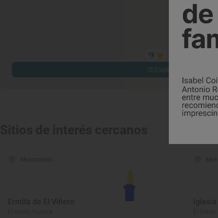
Explorar sitios cerca
Sitios de interés cercanos
Monumento
Mon
Ermita de El Viñero
Iglesia
El Grado, Huesca
El Grado