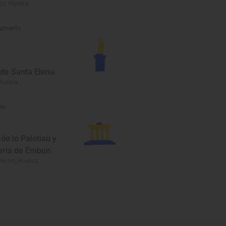
go, Huesca
umento
 de Santa Elena
 Huesca
eo
de lo Palotiau y
rería de Embún
 Hecho, Huesca