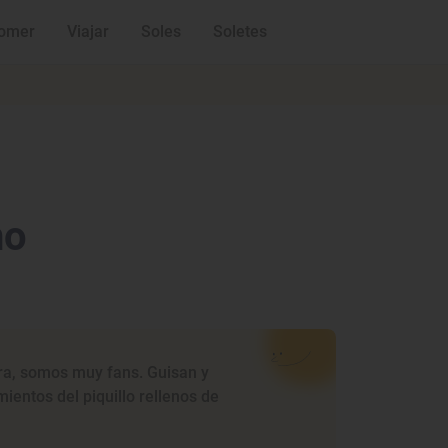
omer
Viajar
Soles
Soletes
no
ra, somos muy fans. Guisan y
entos del piquillo rellenos de