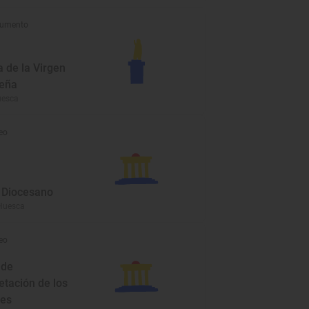
umento
a de la Virgen
Peña
uesca
eo
Diocesano
Huesca
eo
 de
etación de los
res