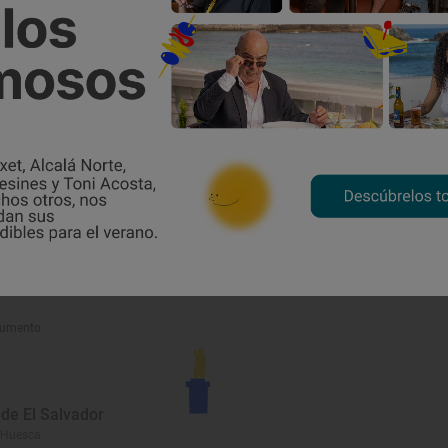
umento
 de El Salvador
, Huesca