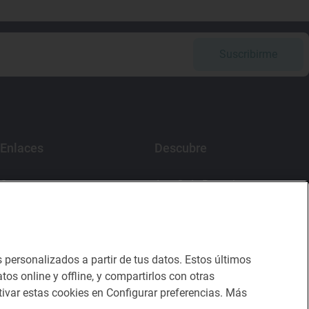
Suscribirme
Enlaces
Descubre
Contacto
App Guía Repsol
Sala de prensa
Cromos Guía Repsol
Canal de ética
Mercado Vallehermoso
s personalizados a partir de tus datos. Estos últimos
tos online y offline, y compartirlos con otras
ivar estas cookies en Configurar preferencias. Más