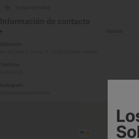
Tronas de niños
Información de contacto
Horario
Ubicación
Av. del Cinca, C. Cinca, 31, 22390 El Grado, Huesca
Teléfono
974304030
Instagram
@labodegadelsomontano