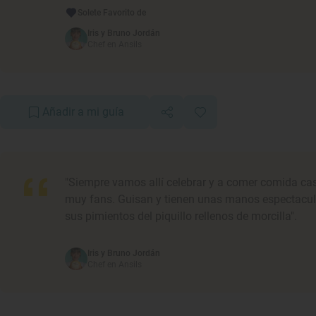
Solete Favorito de
Iris y Bruno Jordán
Chef en Ansils
Añadir a mi guía
"Siempre vamos allí celebrar y a comer comida ca
muy fans. Guisan y tienen unas manos espectacul
sus pimientos del piquillo rellenos de morcilla".
Iris y Bruno Jordán
Chef en Ansils