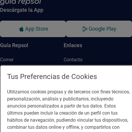
Descárgate la App
App Store
Google Play
Guía Repsol
Enlaces
Comer
Contacto
Viajar
Sala de prensa
Tus Preferencias de Cookies
Dormir
Canal de ética
Utilizamos cookies propias y de terceros con fines técnicos,
personalización, análisis y publicitarios, incluyendo
anuncios personalizados a partir de tus datos. Estos
últimos pueden incluir la creación de un perfil con tus
hábitos de navegación, pudiendo vincular tus dispositivos,
Política de privacidad
Política de cookies
Nota legal
combinar tus datos online y offline, y compartirlos con