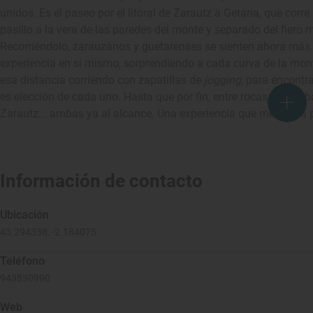
unidos. Es el paseo por el litoral de Zarautz a Getaria, que corr
pasillo a la vera de las paredes del monte y separado del fiero
Recorriéndolo, zarauzanos y guetarenses se sienten ahora más ce
experiencia en sí mismo, sorprendiendo a cada curva de la mon
esa distancia corriendo con zapatillas de
jogging
, para encontr
es elección de cada uno. Hasta que por fin, entre rocas, olas y b
Zarautz... ambas ya al alcance. Una experiencia que merece la 
Información de contacto
Ubicación
43.294338, -2.184075
Teléfono
943830990
Web