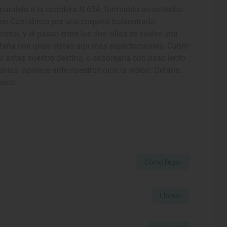
e paralelo a la carretera N-634, formando un estrecho
 mar Cantábrico por una coqueta balaustrada.
rca, y el paseo entre las dos villas se vuelve una
taña con unas vistas aún más espectaculares. Cubrir
ar antes nuestro destino, o saborearla con paso lento
ahías, aparece ante nuestros ojos la visión: Getaria...
pena.
Cómo llegar
Llamar