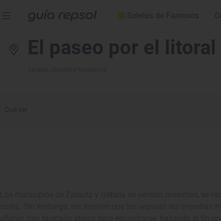
Soletes de Famosos
C
El paseo por el litoral
Zarautz
, Gipuzkoa/Guipúzcoa
Qué ver
Los municipios de Zarautz y Getaria se sentían próximos, se re
costa. Sin embargo, los montes que los separan les impedían mi
añoran han buscado atajos para encontrarse, hallando al fin u