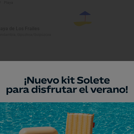
Playa
laya de Los Frailes
ndarribia, Gipuzkoa/Guipúzcoa
eresar