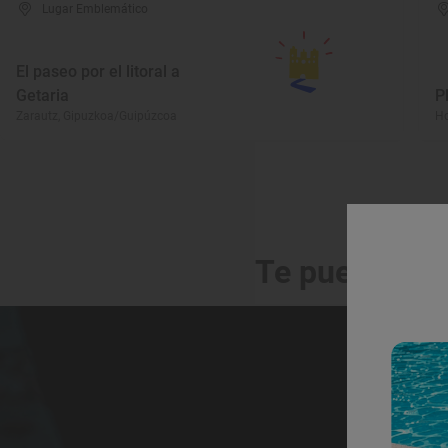
Lugar Emblemático
El paseo por el litoral a
Getaria
P
Zarautz, Gipuzkoa/Guipúzcoa
Ho
Te puede int