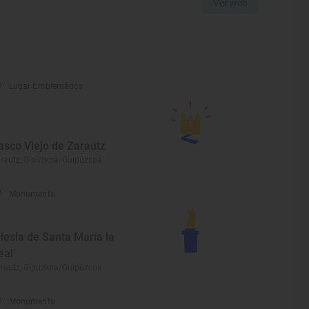
Ver web
Lugar Emblemático
asco Viejo de Zarautz
rautz, Gipuzkoa/Guipúzcoa
Monumento
glesia de Santa María la
eal
rautz, Gipuzkoa/Guipúzcoa
Monumento