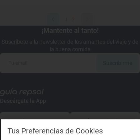
1
2
¡Mantente al tanto!
Suscríbete a la newsletter de los amantes del viaje y de
la buena comida
Suscribirme
Descárgate la App
App Store
Google Play
Tus Preferencias de Cookies
Guía Repsol
Enlaces