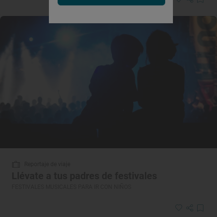
Reportaje de viaje
Llévate a tus padres de festivales
FESTIVALES MUSICALES PARA IR CON NIÑOS