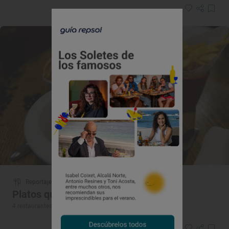
Reportaje gastronómico
Platos que tus hijos deberían probar
4 restaurantes 'fantàstics' de Barcelona