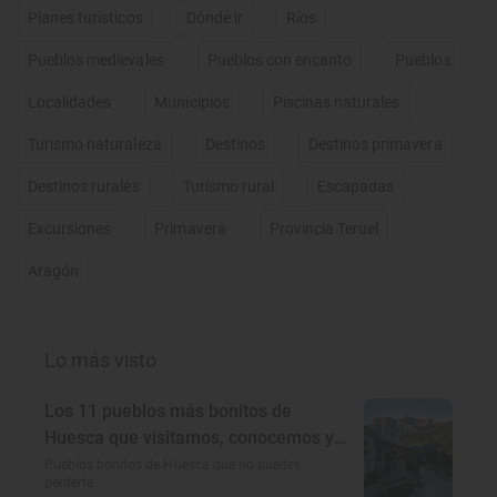
Planes turísticos
Dónde ir
Ríos
Pueblos medievales
Pueblos con encanto
Pueblos
Localidades
Municipios
Piscinas naturales
Turismo naturaleza
Destinos
Destinos primavera
Destinos rurales
Turismo rural
Escapadas
Excursiones
Primavera
Provincia Teruel
Aragón
Lo más visto
Los 11 pueblos más bonitos de
Huesca que visitamos, conocemos y
amamos
Pueblos bonitos de Huesca que no puedes
perderte