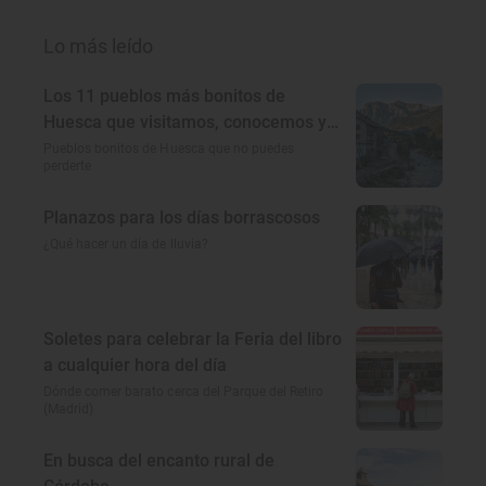
Lo más leído
Los 11 pueblos más bonitos de
Huesca que visitamos, conocemos y
amamos
Pueblos bonitos de Huesca que no puedes
perderte
Planazos para los días borrascosos
¿Qué hacer un día de lluvia?
Soletes para celebrar la Feria del libro
a cualquier hora del día
Dónde comer barato cerca del Parque del Retiro
(Madrid)
En busca del encanto rural de