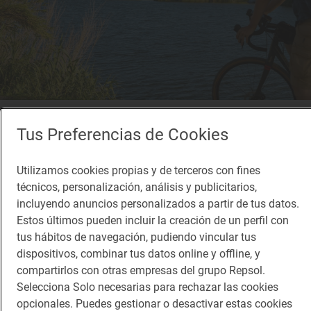
Reportaje de viaje
Tus Preferencias de Cookies
De mar y montaña a orillas de un río en
femenino
Utilizamos cookies propias y de terceros con fines
Ruta en bici por el Camino Natural de La Muga (Girona)
técnicos, personalización, análisis y publicitarios,
incluyendo anuncios personalizados a partir de tus datos.
Estos últimos pueden incluir la creación de un perfil con
tus hábitos de navegación, pudiendo vincular tus
dispositivos, combinar tus datos online y offline, y
compartirlos con otras empresas del grupo Repsol.
Selecciona Solo necesarias para rechazar las cookies
opcionales. Puedes gestionar o desactivar estas cookies