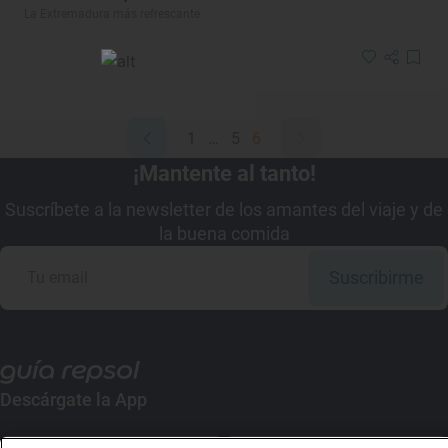
La Extremadura más refrescante
1
…
5
6
¡Mantente al tanto!
Suscríbete a la newsletter de los amantes del viaje y de
la buena comida
Suscribirme
Descárgate la App