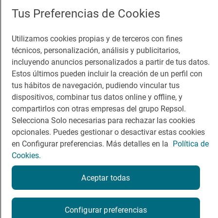
App Store
Google Play
Tus Preferencias de Cookies
Guía Repsol
Enlaces
Utilizamos cookies propias y de terceros con fines
técnicos, personalización, análisis y publicitarios,
Comer
Contacto
incluyendo anuncios personalizados a partir de tus datos.
Estos últimos pueden incluir la creación de un perfil con
Viajar
Sala de prensa
tus hábitos de navegación, pudiendo vincular tus
Dormir
Canal de ética
dispositivos, combinar tus datos online y offline, y
compartirlos con otras empresas del grupo Repsol.
Selecciona Solo necesarias para rechazar las cookies
opcionales. Puedes gestionar o desactivar estas cookies
en Configurar preferencias. Más detalles en la
Política de
Cookies.
Política de privacidad
Política de cookies
Nota legal
Condiciones del servicio
Aceptar todas
© Repsol S.A. 2000
- 2026
Configurar preferencias