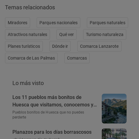
Temas relacionados
Miradores
Parques nacionales
Parques naturales
Atractivos naturales
Qué ver
Turismo naturaleza
Planes turísticos
Dónde ir
Comarca Lanzarote
Comarca de Las Palmas
Comarcas
Lo más visto
Los 11 pueblos más bonitos de
Huesca que visitamos, conocemos y
amamos
Pueblos bonitos de Huesca que no puedes
perderte
Planazos para los días borrascosos