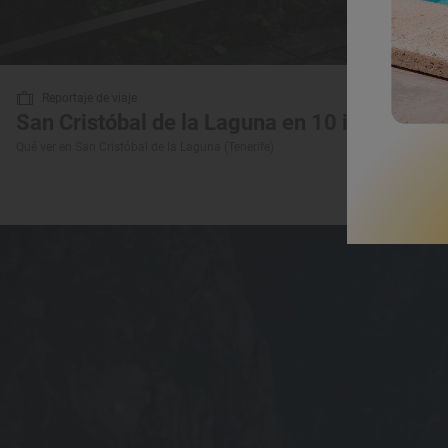
Reportaje de viaje
San Cristóbal de la Laguna en 10 imprescind
Qué ver en San Cristóbal de la Laguna (Tenerife)