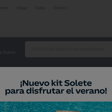
omer
Viajar
Soles
Soletes
la buena
Guía Repsol
Comer
Viajar