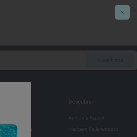
Suscribirme
Enlaces
Descubre
Contacto
App Guía Repsol
Sala de prensa
Mercado Vallehermoso