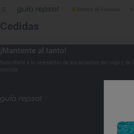
Soletes de Famosos
C
Cedidas
¡Mantente al tanto!
Suscríbete a la newsletter de los amantes del viaje y de 
comida