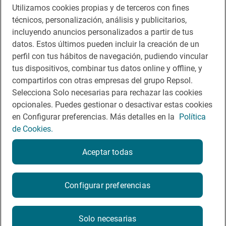
Utilizamos cookies propias y de terceros con fines
Descárgate la App
técnicos, personalización, análisis y publicitarios,
incluyendo anuncios personalizados a partir de tus
App Store
Google Play
datos. Estos últimos pueden incluir la creación de un
perfil con tus hábitos de navegación, pudiendo vincular
tus dispositivos, combinar tus datos online y offline, y
Guía Repsol
Enlaces
compartirlos con otras empresas del grupo Repsol.
Selecciona Solo necesarias para rechazar las cookies
Comer
Contacto
opcionales. Puedes gestionar o desactivar estas cookies
Viajar
Sala de prensa
en Configurar preferencias. Más detalles en la
Política
de Cookies.
Dormir
Canal de ética
Aceptar todas
Configurar preferencias
Política de privacidad
Política de cookies
Nota legal
Condiciones del servicio
Solo necesarias
© Repsol S.A. 2000
- 2026