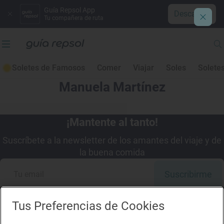
Guía Repsol App
Descargar
Tu compañera de ruta
Soletes de Famosos
Comer
Viajar
Soles
Solete
Manuela Martínez
¡Mantente al tanto!
Suscríbete a la newsletter de los amantes del viaje y de
la buena comida
Suscribirme
Tus Preferencias de Cookies