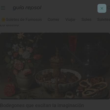
Museo del Prado
Soletes de Famosos
Comer
Viajar
Soles
Solete
Lo último
Bodegones que excitan la imaginación