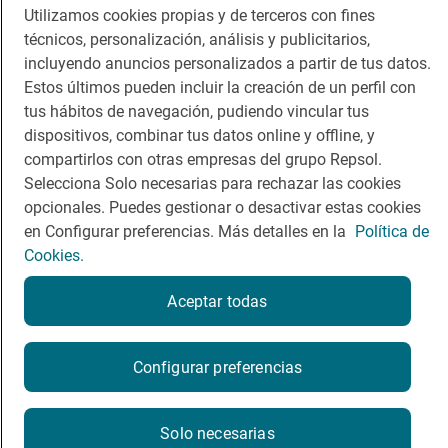
Guía Repsol
Enlaces
Utilizamos cookies propias y de terceros con fines
técnicos, personalización, análisis y publicitarios,
Comer
Contacto
incluyendo anuncios personalizados a partir de tus datos.
Estos últimos pueden incluir la creación de un perfil con
Viajar
Sala de prensa
tus hábitos de navegación, pudiendo vincular tus
Dormir
Canal de ética
dispositivos, combinar tus datos online y offline, y
compartirlos con otras empresas del grupo Repsol.
Selecciona Solo necesarias para rechazar las cookies
opcionales. Puedes gestionar o desactivar estas cookies
en Configurar preferencias. Más detalles en la
Política de
Cookies.
Política de privacidad
Política de cookies
Nota legal
Condiciones del servicio
Aceptar todas
© Repsol S.A. 2000
- 2026
Configurar preferencias
Solo necesarias