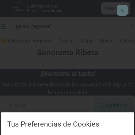
Guía Repsol App
Descargar
Tu compañera de ruta
Soletes de Famosos
Comer
Viajar
Soles
Solete
Sonorama Ribera
¡Mantente al tanto!
Suscríbete a la newsletter de los amantes del viaje y de
la buena comida
Suscribirme
Tus Preferencias de Cookies