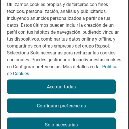
Utilizamos cookies propias y de terceros con fines
Descárgate la App
técnicos, personalización, análisis y publicitarios,
incluyendo anuncios personalizados a partir de tus
App Store
Google Play
datos. Estos últimos pueden incluir la creación de un
perfil con tus hábitos de navegación, pudiendo vincular
tus dispositivos, combinar tus datos online y offline, y
Guía Repsol
Enlaces
compartirlos con otras empresas del grupo Repsol.
Selecciona Solo necesarias para rechazar las cookies
Comer
Contacto
opcionales. Puedes gestionar o desactivar estas cookies
Viajar
Sala de prensa
en Configurar preferencias. Más detalles en la
Política
de Cookies.
Dormir
Canal de ética
Aceptar todas
Configurar preferencias
Política de privacidad
Política de cookies
Nota legal
Condiciones del servicio
Solo necesarias
© Repsol S.A. 2000
- 2026