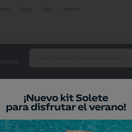
omer
Viajar
Soles
Soletes
la buena
Guía Repsol
Comer
Viajar