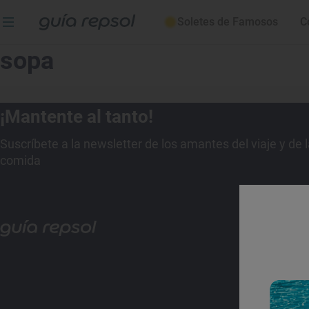
Soletes de Famosos
C
sopa
¡Mantente al tanto!
Suscríbete a la newsletter de los amantes del viaje y de 
comida