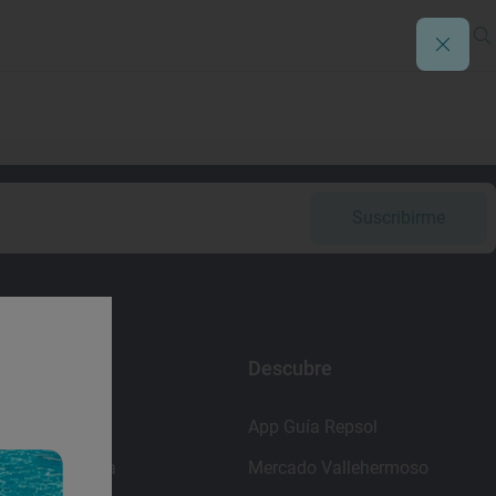
Suscribirme
Enlaces
Descubre
Contacto
App Guía Repsol
Sala de prensa
Mercado Vallehermoso