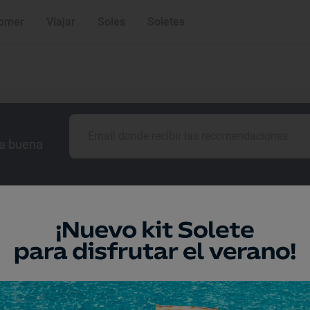
omer
Viajar
Soles
Soletes
la buena
Guía Repsol
Comer
Viajar