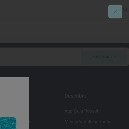
Suscribirme
Enlaces
Descubre
Contacto
App Guía Repsol
Sala de prensa
Mercado Vallehermoso