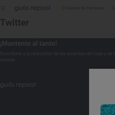
Soletes de Famosos
C
Twitter
¡Mantente al tanto!
Suscríbete a la newsletter de los amantes del viaje y de 
comida