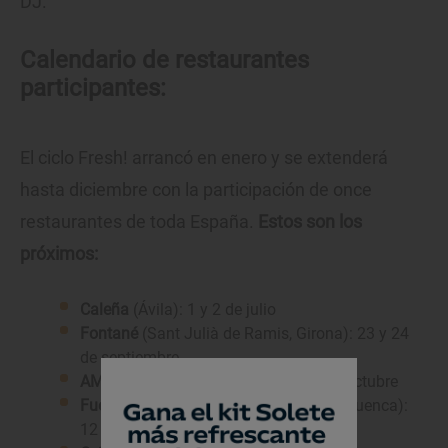
DJ.
Calendario de restaurantes
participantes:
El ciclo Fresh! arrancó en enero y se extenderá
hasta diciembre con la participación de once
restaurantes de toda España.
Estos son los
próximos:
Caleña
(Ávila): 1 y 2 de julio
Fontané
(Sant Julià de Ramis, Girona): 23 y 24
de septiembre
AMA
(Tolosa, Guipúzcoa): 22 y 23 de octubre
Fuentelgato
(Huerta del Marquesado, Cuenca):
12 y 13 de noviembre