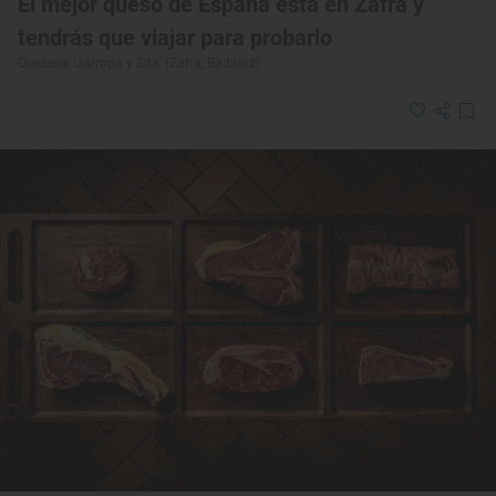
El mejor queso de España está en Zafra y
tendrás que viajar para probarlo
Quesería ‘Jarropa y Sita’ (Zafra, Badajoz)