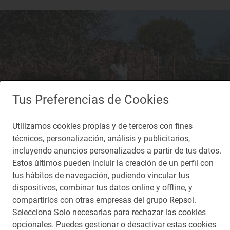
Tus Preferencias de Cookies
Utilizamos cookies propias y de terceros con fines
técnicos, personalización, análisis y publicitarios,
incluyendo anuncios personalizados a partir de tus datos.
Estos últimos pueden incluir la creación de un perfil con
tus hábitos de navegación, pudiendo vincular tus
Reportaje gastronómico
dispositivos, combinar tus datos online y offline, y
Dejar la oficina por pastorear ovejas en peligro
compartirlos con otras empresas del grupo Repsol.
de extinción
Selecciona Solo necesarias para rechazar las cookies
opcionales. Puedes gestionar o desactivar estas cookies
Finca ecológica La Jara en Siete Lomas (Arafo, Tenerife)