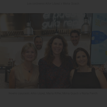
Los cocineros Aitor López y Moha Quach.
Noemí Llauradó, Aitor López, María Ritter, Moha Quach y Núria Perich.