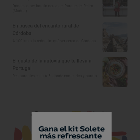
Dónde comer barato cerca del Parque del Retiro
(Madrid)
En busca del encanto rural de
Córdoba
A 100 km a la redonda: qué ver cerca de Córdoba
El gusto de la autovía que te lleva a
Portugal
Restaurantes en la A-5: dónde comer rico y barato