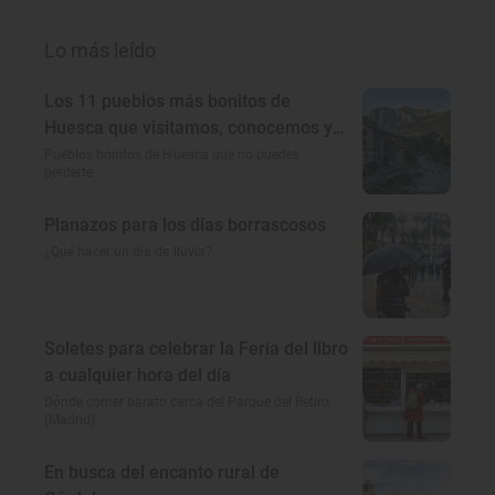
Lo más leído
Los 11 pueblos más bonitos de
Huesca que visitamos, conocemos y
amamos
Pueblos bonitos de Huesca que no puedes
perderte
Planazos para los días borrascosos
¿Qué hacer un día de lluvia?
Soletes para celebrar la Feria del libro
a cualquier hora del día
Dónde comer barato cerca del Parque del Retiro
(Madrid)
En busca del encanto rural de