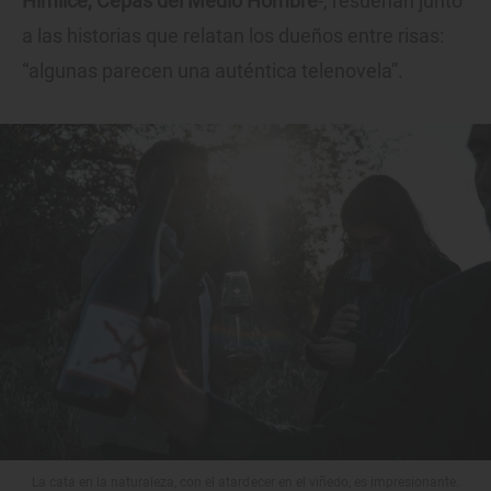
Himilce, Cepas del Medio Hombre
-, resuenan junto
a las historias que relatan los dueños entre risas:
“algunas parecen una auténtica telenovela”.
La cata en la naturaleza, con el atardecer en el viñedo, es impresionante.