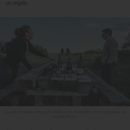
un regalo
.
La cata se realiza en el propio viñedo y una mesa hecha con las traviesas de
las vías del tren.