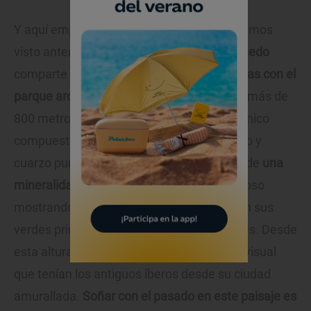
Y aquí empieza José a relacionar lo que hemos
visto anteriormente con sus vinos. Este
viñedo
comparte
características geológicas exactas con el
parque arqueológico
: se encuentra a poco más de
800 metros de altitud sobre un suelo volcánico
compuesto de cuarcita armoricana, basalto y
cuarzo puro, “lo que dota a nuestros vinos de
una
mineralidad inconfundible
”, asegura orgulloso
mostrando el viñedo, que está radiante con sus
verdes primaverales y sus frutos incipientes. Desde
esta altura, el visitante percibe el dominio visual
que tenían los antiguos íberos desde su ciudad
amurallada.
Soñar con el pasado en este paisaje es