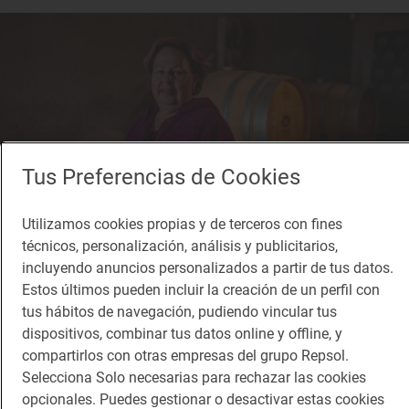
Tus Preferencias de Cookies
Utilizamos cookies propias y de terceros con fines
técnicos, personalización, análisis y publicitarios,
incluyendo anuncios personalizados a partir de tus datos.
Estos últimos pueden incluir la creación de un perfil con
tus hábitos de navegación, pudiendo vincular tus
Reportaje gastronómico
dispositivos, combinar tus datos online y offline, y
Tres generaciones de mujeres que sí entraban
compartirlos con otras empresas del grupo Repsol.
en la bodega
Selecciona Solo necesarias para rechazar las cookies
Vinos de altura en Tenerife: Bodegas Ferrera (Valle de Güímar)
opcionales. Puedes gestionar o desactivar estas cookies