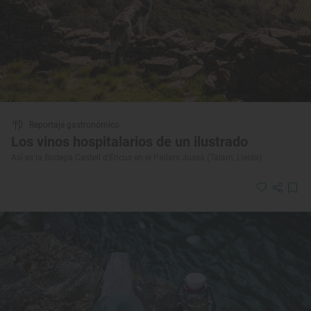
Reportaje gastronómico
Los vinos hospitalarios de un ilustrado
Así es la Bodega Castell d’Encus en el Pallars Jussá (Talarn, Lleida)