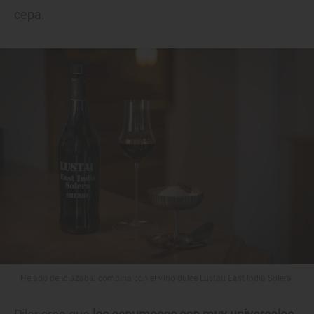
cepa.
Helado de Idiazabal combina con el vino dulce Lustau East India Solera.