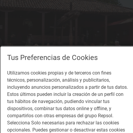
Tus Preferencias de Cookies
Utilizamos cookies propias y de terceros con fines
técnicos, personalización, análisis y publicitarios,
incluyendo anuncios personalizados a partir de tus datos.
Reportaje gastronómico
Estos últimos pueden incluir la creación de un perfil con
El hogar donde se rinde tributo a todos los
tus hábitos de navegación, pudiendo vincular tus
‘Tenerife wines’
dispositivos, combinar tus datos online y offline, y
La Casa del Vino de Tenerife (El Sauzal)
compartirlos con otras empresas del grupo Repsol.
Selecciona Solo necesarias para rechazar las cookies
opcionales. Puedes gestionar o desactivar estas cookies