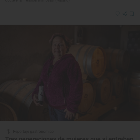
Coctelería ‘Pensión Mimosas’ (Madrid)
Reportaje gastronómico
Tres generaciones de mujeres que sí entraban