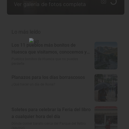
Ver galería de fotos completa
Lo más leído
Los 11 pueblos más bonitos de
Huesca que visitamos, conocemos y
amamos
Pueblos bonitos de Huesca que no puedes
perderte
Planazos para los días borrascosos
¿Qué hacer un día de lluvia?
Soletes para celebrar la Feria del libro
a cualquier hora del día
Dónde comer barato cerca del Parque del Retiro
(Madrid)