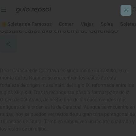
Caracuel de Calatrava
Soletes de Famosos
Comer
Viajar
Soles
Solete
Castillo calatravo en tierra de Garcilaso
Decir Caracuel de Calatrava es sinónimo de su castillo. En el
monte de los Nogales se encuentran los restos de esta
fortaleza de origen musulmán, del siglo IX, reformada entre los
siglos XII y XIII. Tras la reconquista pasó a formar parte de la
Orden de Calatrava, de hecho una de las encomiendas más
antiguas de la orden es la de Caracuel. Aunque se encuentra en
ruinas, hoy se pueden ver restos de su gran torre pentagonal de
10 metros de altura. También sobreviven un recinto cuadrado y
los restos de un aljibe.