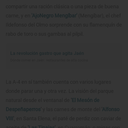
compartir una ración clásica o una pieza de buena
carne, y en
'AjoNegro Mengíbar'
(Mengíbar), el chef
Ildefonso del Olmo sorprende con su flamenquín de
rabo de toro o sus gambas al pilpil.
La revolución gastro que agita Jaén
Dónde comer en Jaén: restaurantes de alta cocina
La A-4 en sí también cuenta con varios lugares
donde parar una y otra vez. La visión del parque
natural desde el ventanal de
'
El Mesón de
Despeñaperros
'
y las carnes de monte del
'
Alfonso
VIII
'
, en Santa Elena, el paté de perdiz con caviar de
aceite de
'
Las Tinajas
'
, en Guarromán, o migas con