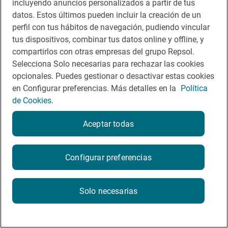
incluyendo anuncios personalizados a partir de tus
App Store
Google Play
datos. Estos últimos pueden incluir la creación de un
perfil con tus hábitos de navegación, pudiendo vincular
Guía Repsol
Enlaces
tus dispositivos, combinar tus datos online y offline, y
compartirlos con otras empresas del grupo Repsol.
Comer
Contacto
Selecciona Solo necesarias para rechazar las cookies
opcionales. Puedes gestionar o desactivar estas cookies
Viajar
Sala de prensa
en Configurar preferencias. Más detalles en la
Política
Dormir
Canal de ética
de Cookies.
Aceptar todas
Configurar preferencias
Política de privacidad
Política de cookies
Nota legal
Condiciones del servicio
© Repsol S.A. 2000
- 2026
Solo necesarias