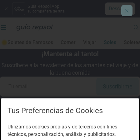
Guía Repsol App
Descargar
Tu compañera de ruta
Soletes de Famosos
Comer
Viajar
Soles
Solete
¡Mantente al tanto!
Suscríbete a la newsletter de los amantes del viaje y de
la buena comida
Suscribirme
Tus Preferencias de Cookies
Descárgate la App
Utilizamos cookies propias y de terceros con fines
técnicos, personalización, análisis y publicitarios,