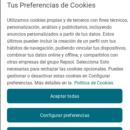
Comer
Contacto
Tus Preferencias de Cookies
Viajar
Sala de prensa
Utilizamos cookies propias y de terceros con fines técnicos,
Dormir
Canal de ética
personalización, análisis y publicitarios, incluyendo
anuncios personalizados a partir de tus datos. Estos
últimos pueden incluir la creación de un perfil con tus
hábitos de navegación, pudiendo vincular tus dispositivos,
combinar tus datos online y offline, y compartirlos con
otras empresas del grupo Repsol. Selecciona Solo
Política de privacidad
Política de cookies
Nota legal
necesarias para rechazar las cookies opcionales. Puedes
Condiciones del servicio
gestionar o desactivar estas cookies en Configurar
© Repsol S.A. 2000
- 2026
preferencias. Más detalles en la
Política de Cookies.
Aceptar todas
Reserva una mesa
Configurar preferencias
Reservar