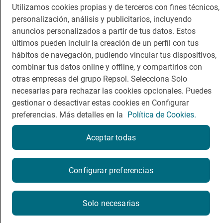
Dormir
Canal de ética
Utilizamos cookies propias y de terceros con fines técnicos,
personalización, análisis y publicitarios, incluyendo
anuncios personalizados a partir de tus datos. Estos
últimos pueden incluir la creación de un perfil con tus
hábitos de navegación, pudiendo vincular tus dispositivos,
combinar tus datos online y offline, y compartirlos con
Política de privacidad
Política de cookies
Nota legal
otras empresas del grupo Repsol. Selecciona Solo
Condiciones del servicio
necesarias para rechazar las cookies opcionales. Puedes
© Repsol S.A. 2000
- 2026
gestionar o desactivar estas cookies en Configurar
preferencias. Más detalles en la
Política de Cookies.
Aceptar todas
Reserva una mesa
Configurar preferencias
Reservar
Solo necesarias
La reserva se realizará en un sitio web externo a Guía Repsol.