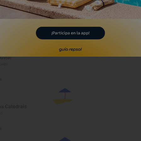
a
luvial
 Lugo
a
As Catedrais
go
a