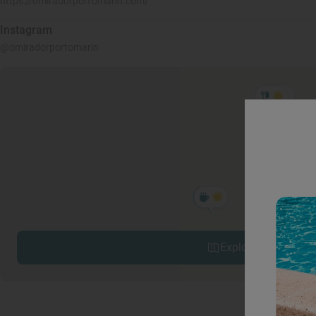
https://omiradorportomarin.com/
Instagram
@omiradorportomarin
Explorar sitios cerc