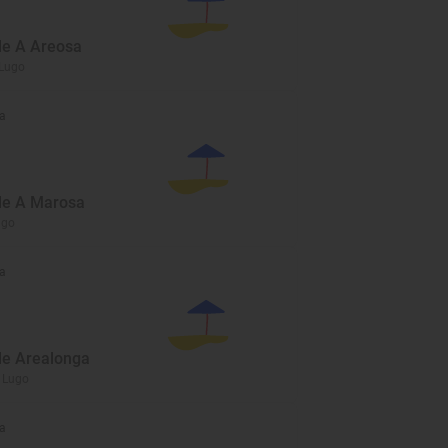
de A Areosa
 Lugo
a
de A Marosa
ugo
a
de Arealonga
, Lugo
a