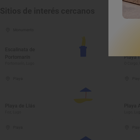
Sitios de interés cercanos
Monumento
Play
Escalinata de
Portomarín
Playa f
Portomarín, Lugo
O Corgo,
Playa
Play
Playa de Llás
Playa 
Foz, Lugo
Lugo, Lu
Playa
Play