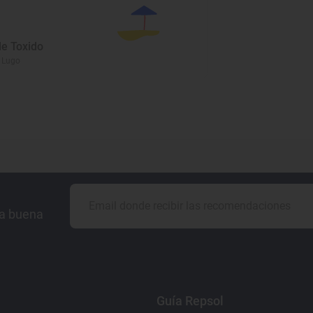
de Toxido
, Lugo
la buena
Guía Repsol