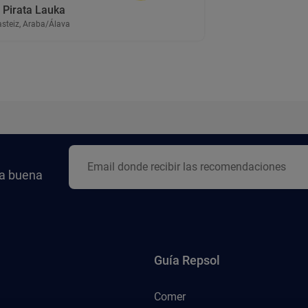
 Pirata Lauka
asteiz, Araba/Álava
la buena
Guía Repsol
Comer