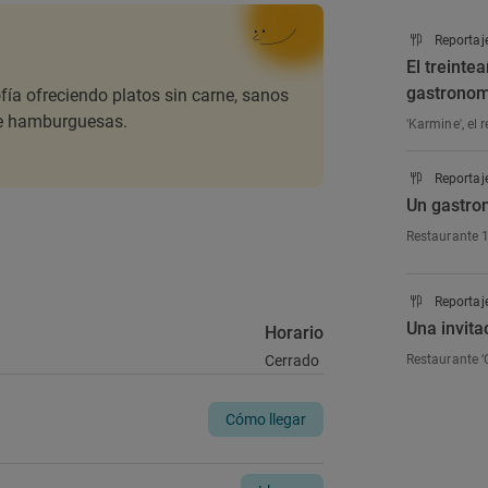
Reportaj
El treinte
gastronom
ofía ofreciendo platos sin carne, sanos
de hamburguesas.
'Karmine', el 
Reportaj
Un gastro
Restaurante 1
Reportaj
Una invita
Horario
Cerrado
Restaurante ‘
Cómo llegar