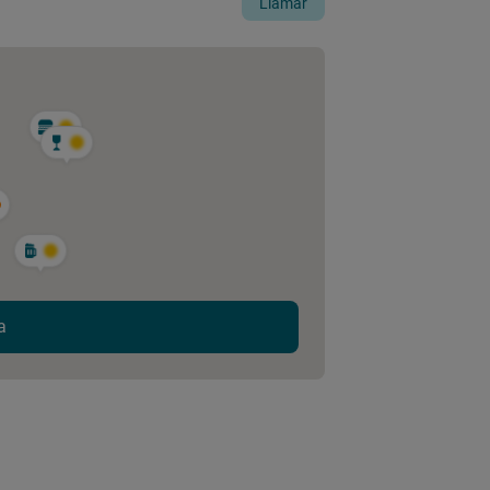
Llamar
a