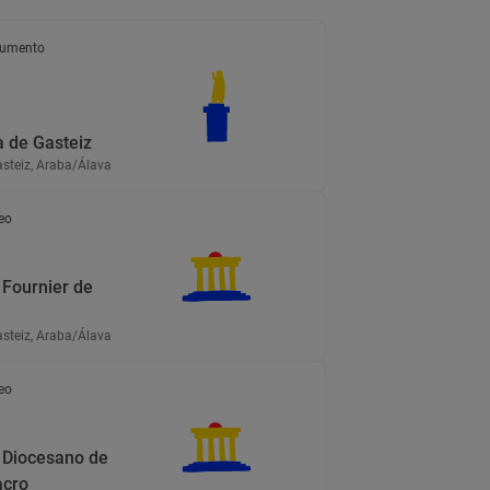
umento
a de Gasteiz
asteiz, Araba/Álava
eo
Fournier de
asteiz, Araba/Álava
eo
Diocesano de
acro