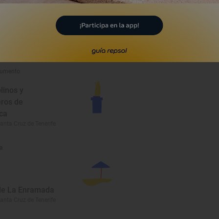
de Chinguaro
anta Cruz de Tenerife
umento
linos y
ros de
ca
anta Cruz de Tenerife
a
de La Enramada
anta Cruz de Tenerife