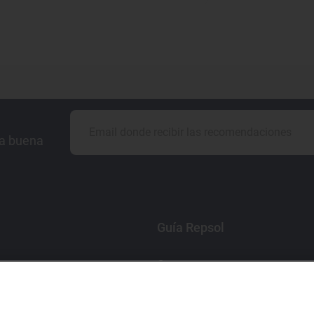
la buena
Guía Repsol
Comer
Viajar