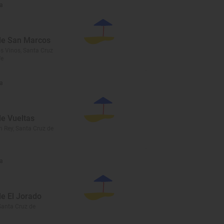
a
de San Marcos
os Vinos, Santa Cruz
fe
a
de Vueltas
n Rey, Santa Cruz de
a
de El Jorado
 Santa Cruz de