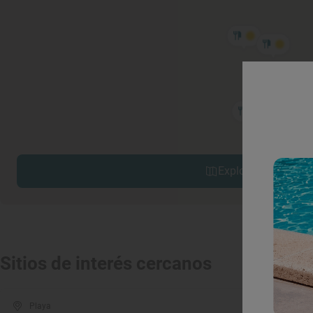
Explorar sitios cerc
Sitios de interés cercanos
Playa
Mon