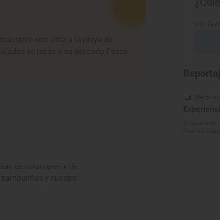
¿Quie
Por favo
taurante con vista a la playa de
saladas de lapas o su pescado fresco.
Reporta
Reportaje
Experienci
5 lugares de c
Nuestra Señor
etas de calamares y de
s zamburiñas y nuestro