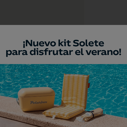
a
umento