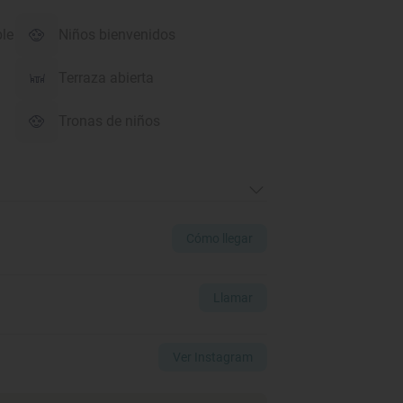
ble
Niños bienvenidos
Terraza abierta
Tronas de niños
Cómo llegar
Llamar
Ver Instagram