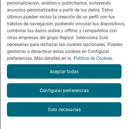
personalización, análisis y publicitarios, incluyendo
anuncios personalizados a partir de tus datos. Estos
Comer
Contacto
últimos pueden incluir la creación de un perfil con tus
hábitos de navegación, pudiendo vincular tus dispositivos,
Viajar
Sala de prensa
combinar tus datos online y offline, y compartirlos con
Dormir
Canal de ética
otras empresas del grupo Repsol. Selecciona Solo
necesarias para rechazar las cookies opcionales. Puedes
gestionar o desactivar estas cookies en Configurar
preferencias. Más detalles en la
Política de Cookies.
Aceptar todas
Política de privacidad
Política de cookies
Nota legal
Condiciones del servicio
© Repsol S.A. 2000
- 2026
Configurar preferencias
Solo necesarias