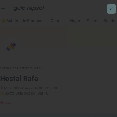
Soletes de Famosos
Comer
Viajar
Soles
Solete
Soletes de Carretera 2022
Hostal Rafa
Av. Madrid, 32, 42240 Medinaceli, Soria
Solete Guía Repsol
· Bar
· €
Cerrado