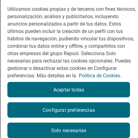
Viajar
Sala de prensa
Utilizamos cookies propias y de terceros con fines técnicos,
personalización, análisis y publicitarios, incluyendo
Dormir
Canal de ética
anuncios personalizados a partir de tus datos. Estos
últimos pueden incluir la creación de un perfil con tus
hábitos de navegación, pudiendo vincular tus dispositivos,
combinar tus datos online y offline, y compartirlos con
otras empresas del grupo Repsol. Selecciona Solo
Política de privacidad
Política de cookies
Nota legal
necesarias para rechazar las cookies opcionales. Puedes
Condiciones del servicio
gestionar o desactivar estas cookies en Configurar
© Repsol S.A. 2000
- 2026
preferencias. Más detalles en la
Política de Cookies.
Aceptar todas
¿Quieres probarlo?
Configurar preferencias
Por favor, contacta directamente con el restaurante.
Solo necesarias
608890245