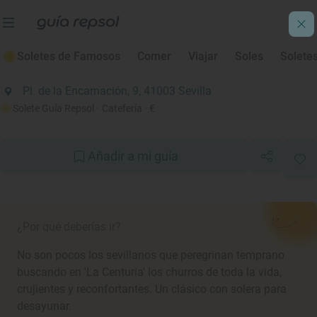
Soletes de Otoño 2021
Soletes de Famosos
Comer
Viajar
Soles
Solete
La Centuria
Pl. de la Encarnación, 9, 41003 Sevilla
Solete Guía Repsol
· Catefería
· €
Añadir a mi guía
¿Por qué deberías ir?
No son pocos los sevillanos que peregrinan temprano
buscando en 'La Centuria' los churros de toda la vida,
crujientes y reconfortantes. Un clásico con solera para
desayunar.