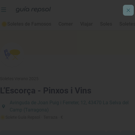
Soletes de Famosos
Comer
Viajar
Soles
Solete
Soletes Verano 2025
L’Escorça - Pinxos i Vins
Avinguda de Joan Puig i Ferreter, 12, 43470 La Selva del
Camp (Tarragona)
Solete Guía Repsol
· Terraza
· €