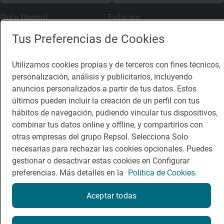
Guía Repsol
Enlaces
Tus Preferencias de Cookies
Comer
Contacto
Viajar
Sala de prensa
Utilizamos cookies propias y de terceros con fines técnicos,
personalización, análisis y publicitarios, incluyendo
Dormir
Canal de ética
anuncios personalizados a partir de tus datos. Estos
últimos pueden incluir la creación de un perfil con tus
hábitos de navegación, pudiendo vincular tus dispositivos,
combinar tus datos online y offline, y compartirlos con
otras empresas del grupo Repsol. Selecciona Solo
Política de privacidad
Política de cookies
Nota legal
necesarias para rechazar las cookies opcionales. Puedes
Condiciones del servicio
gestionar o desactivar estas cookies en Configurar
© Repsol S.A. 2000
- 2026
preferencias. Más detalles en la
Política de Cookies.
Aceptar todas
¿Quieres probarlo?