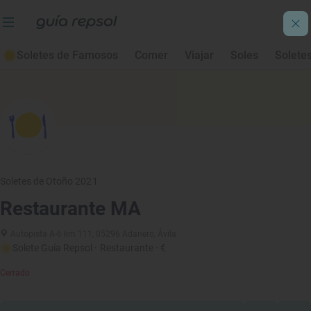
Soletes de Famosos
Comer
Viajar
Soles
Solete
Soletes de Otoño 2021
Restaurante MA
Autopista A-6 km 111, 05296 Adanero, Ávila
Solete Guía Repsol
· Restaurante
· €
Cerrado