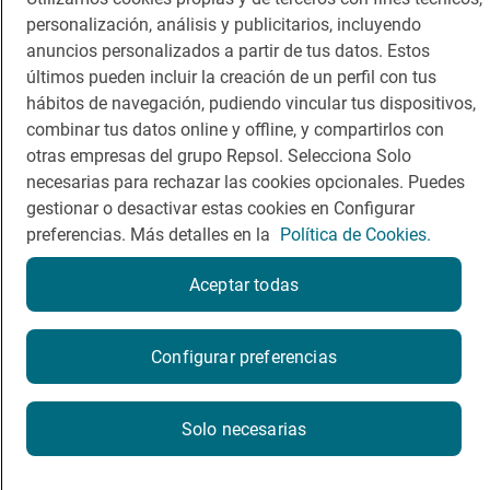
personalización, análisis y publicitarios, incluyendo
Comer
Contacto
anuncios personalizados a partir de tus datos. Estos
Viajar
Sala de prensa
últimos pueden incluir la creación de un perfil con tus
hábitos de navegación, pudiendo vincular tus dispositivos,
Dormir
Canal de ética
combinar tus datos online y offline, y compartirlos con
otras empresas del grupo Repsol. Selecciona Solo
necesarias para rechazar las cookies opcionales. Puedes
gestionar o desactivar estas cookies en Configurar
preferencias. Más detalles en la
Política de Cookies.
Política de privacidad
Política de cookies
Nota legal
Condiciones del servicio
Aceptar todas
© Repsol S.A. 2000
- 2026
Configurar preferencias
Solo necesarias