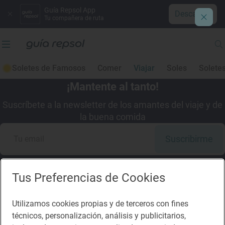
Guía Repsol App
Descargar
Tu compañera de ruta
Soletes de Famosos
Comer
Viajar
Soles
Solete
¡Mantente al tanto!
Suscríbete a la newsletter de los amantes del viaje y de
la buena comida
Suscribirme
Tus Preferencias de Cookies
Descárgate la App
Utilizamos cookies propias y de terceros con fines
técnicos, personalización, análisis y publicitarios,