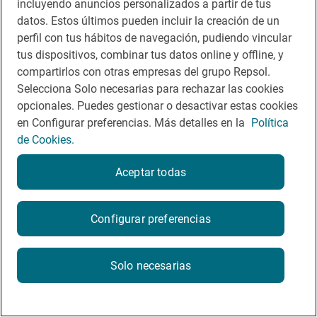
incluyendo anuncios personalizados a partir de tus
App Store
Google Play
datos. Estos últimos pueden incluir la creación de un
perfil con tus hábitos de navegación, pudiendo vincular
Guía Repsol
Enlaces
tus dispositivos, combinar tus datos online y offline, y
compartirlos con otras empresas del grupo Repsol.
Comer
Contacto
Selecciona Solo necesarias para rechazar las cookies
opcionales. Puedes gestionar o desactivar estas cookies
Viajar
Sala de prensa
en Configurar preferencias. Más detalles en la
Política
Dormir
Canal de ética
de Cookies.
Aceptar todas
Configurar preferencias
Política de privacidad
Política de cookies
Nota legal
Condiciones del servicio
© Repsol S.A. 2000
- 2026
Solo necesarias