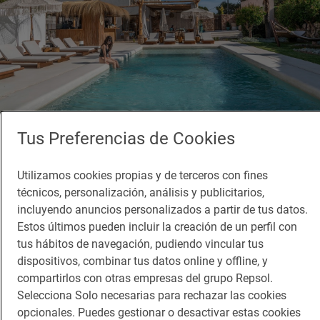
Tus Preferencias de Cookies
Reportaje de viaje
Como en casa... en Formentera
Utilizamos cookies propias y de terceros con fines
Hotel Mar Suites, un oasis en el corazón de Es Pujols
técnicos, personalización, análisis y publicitarios,
incluyendo anuncios personalizados a partir de tus datos.
Estos últimos pueden incluir la creación de un perfil con
tus hábitos de navegación, pudiendo vincular tus
dispositivos, combinar tus datos online y offline, y
compartirlos con otras empresas del grupo Repsol.
Selecciona Solo necesarias para rechazar las cookies
opcionales. Puedes gestionar o desactivar estas cookies