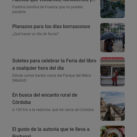
amamos
Pueblos bonitos de Huesca que no puedes
perderte
Planazos para los días borrascosos
¿Qué hacer un día de lluvia?
Soletes para celebrar la Feria del libro
a cualquier hora del día
Dónde comer barato cerca del Parque del Retiro
(Madrid)
En busca del encanto rural de
Córdoba
A 100 km a la redonda: qué ver cerca de Córdoba
El gusto de la autovía que te lleva a
Portugal