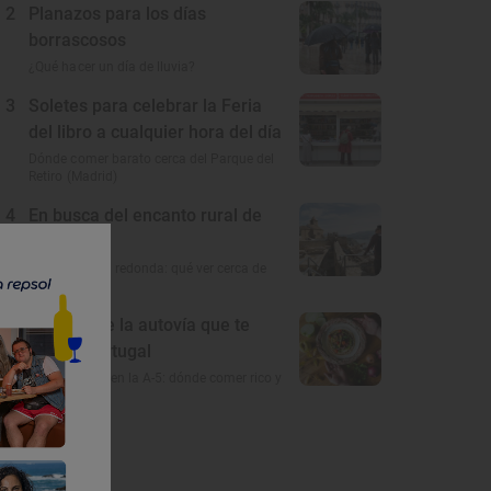
2
Planazos para los días
borrascosos
¿Qué hacer un día de lluvia?
3
Soletes para celebrar la Feria
del libro a cualquier hora del día
Dónde comer barato cerca del Parque del
Retiro (Madrid)
4
En busca del encanto rural de
Córdoba
A 100 km a la redonda: qué ver cerca de
Córdoba
5
El gusto de la autovía que te
lleva a Portugal
Restaurantes en la A-5: dónde comer rico y
barato