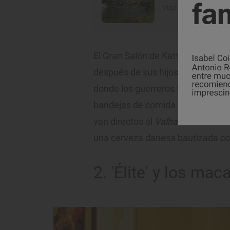
Viaje por el mundo sin s
El Gran Salón de Kattegat, hogar
después de sus hijos–, es uno de 
donde los guerreros toman import
bandejas de comida y brindis a Od
van directos al
Valhalla
son recibi
una cerveza danesa bautizada como
2. 'Élite' y los ma