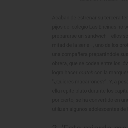
Acaban de estrenar su tercera te
pijos del colegio Las Encinas no s
prepararse un sándwich –ellos so
mitad de la serie–, uno de los pr
una compañera preparándole sus 
obrera, que se codea entre los jó
logra hacer
match
con la marquesi
"¿Quieres macarrones?". Y, a pesar
ella repite plato durante los capí
por cierto, se ha convertido en u
utilizan algunos adolescentes de 