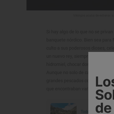
Vikingos acaba de estrenar su
Si hay algo de lo que no se priva
banquete nórdico. Bien sea para f
culto a sus poderosos dioses, cel
un nuevo rey, siempre hay un bu
hidromiel, chocar dos vasos de c
Aunque no solo de carne vivían los
grandes pescados como los salmo
que encontraban varada en los fi
Todo el planeta de