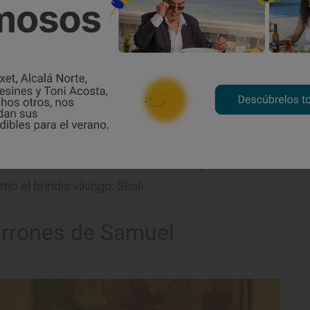
alir de España
 de Ragnar Lothbrok y Ladgerda –y
los escenarios principales de la trama
antes decisiones entre bailes, grandes
ín. Hasta los que mueren en batalla y
dos con un buen festín. Por cierto, hay
 el brindis vikingo: Skol!
carrones de Samuel