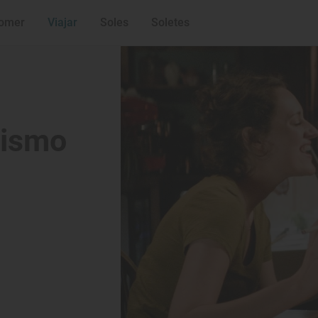
vino
'Sex Education', 
de Otis
'The Crown', un t
omer
Viajar
Soles
Soletes
llegar a los 100
mismo