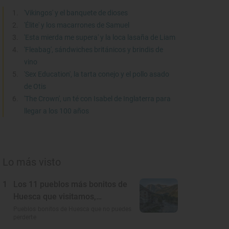
'Vikingos' y el banquete de dioses
'Élite' y los macarrones de Samuel
'Esta mierda me supera' y la loca lasaña de Liam
'Fleabag', sándwiches británicos y brindis de
vino
'Sex Education', la tarta conejo y el pollo asado
de Otis
'The Crown', un té con Isabel de Inglaterra para
llegar a los 100 años
Lo más visto
1
Los 11 pueblos más bonitos de
Huesca que visitamos,
conocemos y amamos
Pueblos bonitos de Huesca que no puedes
perderte