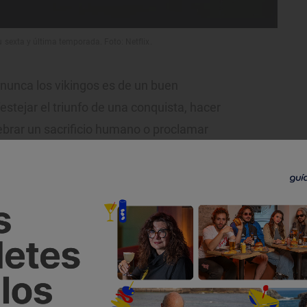
 sexta y última temporada. Foto: Netflix.
n nunca los vikingos es de un buen
estejar el triunfo de una conquista, hacer
ebrar un sacrificio humano o proclamar
en momento para beber un trago de
erveza y devorar un sustancioso asado.
 vikingos, su dieta también incluía
nes o incluso alguna que otra ballena
ordos.
ntro de un país