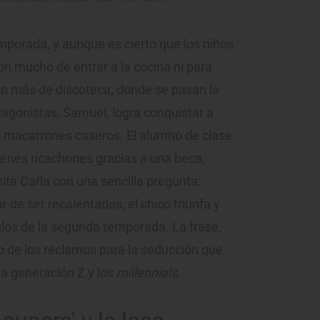
mporada, y aunque es cierto que los niños
on mucho de entrar a la cocina ni para
n más de discoteca, donde se pasan la
otagonistas, Samuel, logra conquistar a
macarrones caseros. El alumno de clase
venes ricachones gracias a una beca,
ta Carla con una sencilla pregunta:
 de ser recalentados, el chico triunfa y
tulos de la segunda temporada. La frase,
no de los reclamos para la seducción que
la generación Z y los
millennials
.