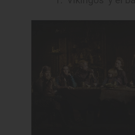
1. 'Vikingos' y el 