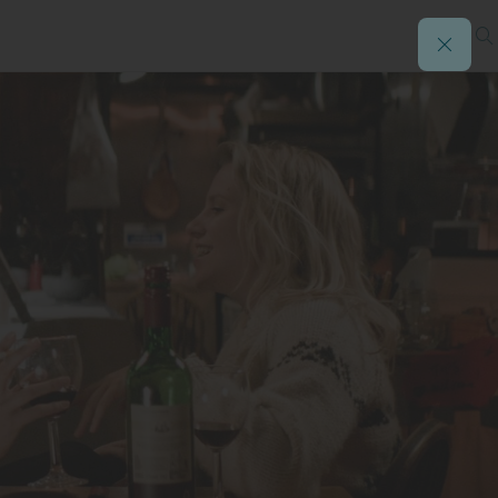
la tarta conejo y el pollo asado
é con Isabel de Inglaterra para
 años