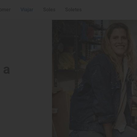
Taller Doro. Trad
omer
Viajar
Soles
Soletes
 a