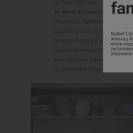
No hace falta tener conocimientos
ya sea en el torno o en modelado
diferentes”.
También programan s
aquellos grupos de amigos que qui
gente le encanta y se sorprenden 
Muchas personas llegan diciendo
para las cosas manuales pero en 
en la taza que hicieron esa noche