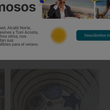
 previos. “
Puedes empezar desde cero
. Cada persona tiene intereses
esiones para niños y nocturnas
, para
eren divertirse de manera creativa. “A la
con lo accesible que es la cerámica.
 ‘yo no sé nada’ o que son muy malas
tres semanas, se están bebiendo su café
 entre cervezas, vinos y amigos”.