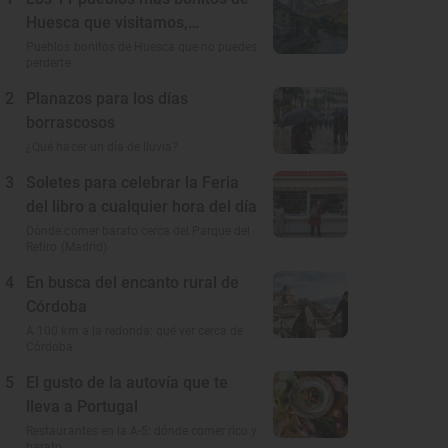
Huesca que visitamos,
conocemos y amamos
Pueblos bonitos de Huesca que no puedes
perderte
2
Planazos para los días
borrascosos
¿Qué hacer un día de lluvia?
3
Soletes para celebrar la Feria
del libro a cualquier hora del día
Dónde comer barato cerca del Parque del
Retiro (Madrid)
4
En busca del encanto rural de
Córdoba
A 100 km a la redonda: qué ver cerca de
Córdoba
5
El gusto de la autovía que te
lleva a Portugal
Restaurantes en la A-5: dónde comer rico y
barato