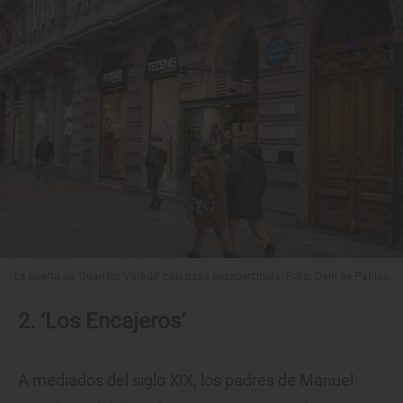
La puerta de 'Guantes Varadé' casi pasa desapercibida. Foto: Dani de Pablos
2. ‘Los Encajeros’
A mediados del siglo XIX, los padres de Manuel