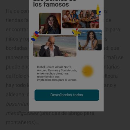
He de confesar que ‘Meltxora’ es una de mis
tiendas favoritas de Bilbao. En ella además de
encontrar desde divertidos
babies
de colegio para
niños y ropa de hogar (algunas de las piezas
bordadas con el Lauburu, símbolo de Euskadi que
representa al sol que ahuyenta el influjo del mal) se
puede encontrar buena parte de la indumentarias
del folclore y tradición euskaldunes. En ‘Meltxora’
hay todo lo necesario para vestirse de aldeano y
aldeana, de
arrantzale
(pescador vasco),
baserritarra
(los que viven en caseríos),
mendigozales
(prendas de abrigo para
montañeros)…