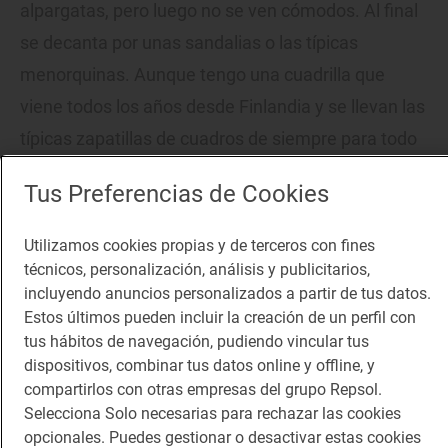
alpargatas, pero luego no se ven cómodos. Al final
se decanta por unas sandalias o las típicas
menorquinas. Aunque tengo una cuadrilla que
viene todos los años desde Finlandia y se llevan las
típicas zapatillas de cuadros de siempre para todo
su vecindario".
Tus Preferencias de Cookies
CALZADOS BIZKARGUENAGA
- Calle Somera 8,
Utilizamos cookies propias y de terceros con fines
Casco Viejo, Bilbao. Tel. 944 16 12 40.
técnicos, personalización, análisis y publicitarios,
incluyendo anuncios personalizados a partir de tus datos.
Estos últimos pueden incluir la creación de un perfil con
tus hábitos de navegación, pudiendo vincular tus
dispositivos, combinar tus datos online y offline, y
compartirlos con otras empresas del grupo Repsol.
Selecciona Solo necesarias para rechazar las cookies
opcionales. Puedes gestionar o desactivar estas cookies