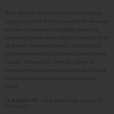
No te vayas sin probar el
mullador
de escalivada,
tomate y
mussola
de barca, las cocas de
dacsa
con
anchoas o boquerones, el acapulpo (pulpo a la
andaluza con ropa vieja y
zaatar
), el arroz del día (el
de
fessols i naps
está sublime) y sus postres, el
más sorprendente, la coca Cristina con sobrasada
y queso. Ahí queda eso. Además, elabora de
manera artesana su propio pacharán por lo que se
hace imprescindible el chupito de después de
comer.
LA ALDEANA 1927
- Josep Benlliure, 258. Valencia. Tel.
961 05 49 23.