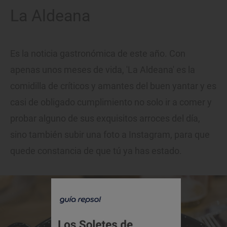
La Aldeana
Es la noticia gastronómica de este año. Con
apenas unos meses de vida, 'La Aldeana' es la
comidilla de críticos y amantes del buen yantar y es
casi de obligado cumplimiento no solo ir a comer y
probar alguno de sus exquisitos arroces del día,
sino también subir una foto a Instagram, para que
quede constancia de que tú ya has estado.