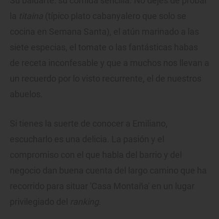
Su baluarte: su comida sencilla. No dejes de probar
la
titaina
(típico plato cabanyalero que solo se
cocina en Semana Santa), el atún marinado a las
siete especias, el tomate o las fantásticas habas
de receta inconfesable y que a muchos nos llevan a
un recuerdo por lo visto recurrente, el de nuestros
abuelos.
Si tienes la suerte de conocer a Emiliano,
escucharlo es una delicia. La pasión y el
compromiso con el que habla del barrio y del
negocio dan buena cuenta del largo camino que ha
recorrido para situar 'Casa Montaña' en un lugar
privilegiado del
ranking
.