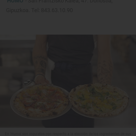
'HUMO'
- San Frantzisko Kalea, 47. Donostia,
Gipuzkoa. Tel: 843.63.10.90
En 'Humo' son inquietos con respecto a la elección de los ingredientes de sus