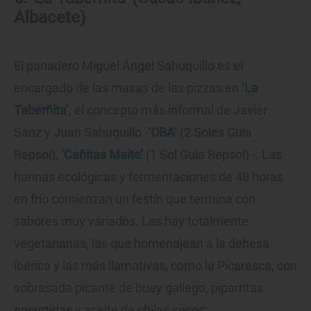
Albacete)
El panadero Miguel Ángel Sahuquillo es el
encargado de las masas de las pizzas en
‘La
Taberñita’
, el concepto más informal de Javier
Sanz y Juan Sahuquillo -
‘OBA’
(2 Soles Guía
Repsol),
‘Cañitas Maite’
(1 Sol Guía Repsol) -. Las
harinas ecológicas y fermentaciones de 48 horas
en frío comienzan un festín que termina con
sabores muy variados. Las hay totalmente
vegetarianas, las que homenajean a la dehesa
ibérica y las más llamativas, como la Picaresca, con
sobrasada picante de buey gallego, piparritas
encurtidas y aceite de chiles secos.