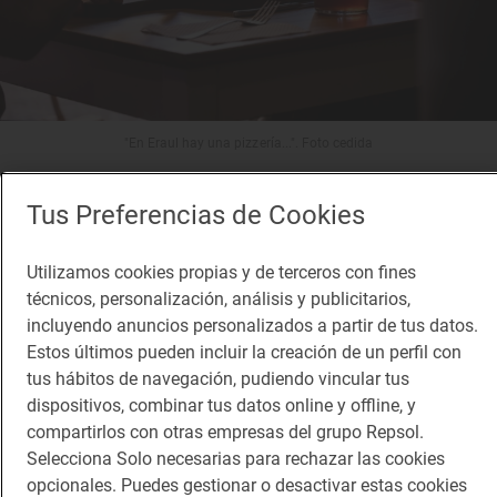
"En Eraul hay una pizzería...". Foto cedida
13. 'Can Pizza Ibiza' (Sant Jordi de
Tus Preferencias de Cookies
Ses Salines, Illes Balears)
Utilizamos cookies propias y de terceros con fines
técnicos, personalización, análisis y publicitarios,
“La única ambición que teníamos era eso: hacer
incluyendo anuncios personalizados a partir de tus datos.
una buena pizzería en un barrio que era El Prat”
. Así
Estos últimos pueden incluir la creación de un perfil con
recuerda Isaac Aliaga, los inicios de ‘Can Pizza’, un
tus hábitos de navegación, pudiendo vincular tus
dispositivos, combinar tus datos online y offline, y
negocio que nació junto con otros tres socios más,
compartirlos con otras empresas del grupo Repsol.
dos ello -Stephano y Max- también al frente del
Selecciona Solo necesarias para rechazar las cookies
italiano ‘Xemei’ (1 Sol Guía Repsol). Eso fue hace
opcionales. Puedes gestionar o desactivar estas cookies