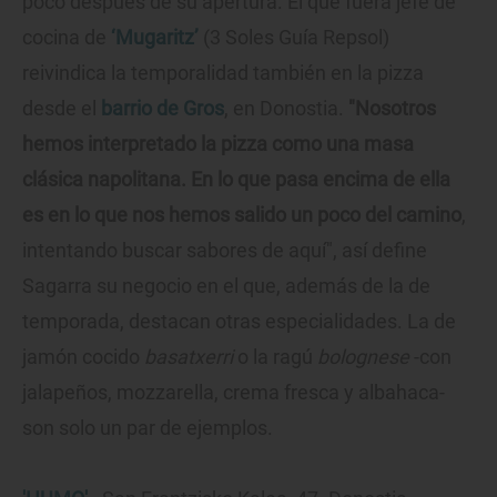
poco después de su apertura. El que fuera jefe de
cocina de
‘Mugaritz’
(3 Soles Guía Repsol)
reivindica la temporalidad también en la pizza
desde el
barrio de Gros
, en Donostia.
"Nosotros
hemos interpretado la pizza como una masa
clásica napolitana. En lo que pasa encima de ella
es en lo que nos hemos salido un poco del camino
,
intentando buscar sabores de aquí", así define
Sagarra su negocio en el que, además de la de
temporada, destacan otras especialidades. La de
jamón cocido
basatxerri
o la ragú
bolognese
-con
jalapeños, mozzarella, crema fresca y albahaca-
son solo un par de ejemplos.