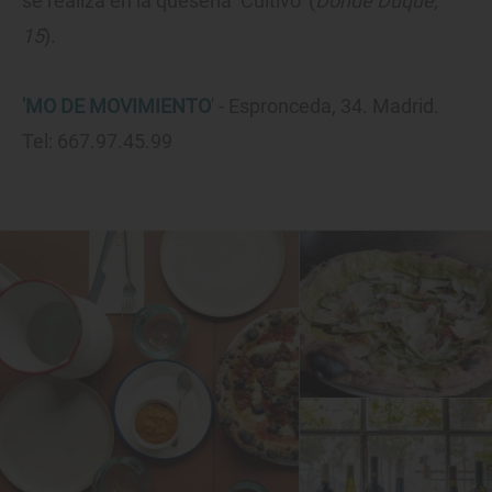
se realiza en la quesería ‘Cultivo’ (
Donde Duque,
15
).
'MO DE MOVIMIENTO
' - Espronceda, 34. Madrid.
Tel: 667.97.45.99