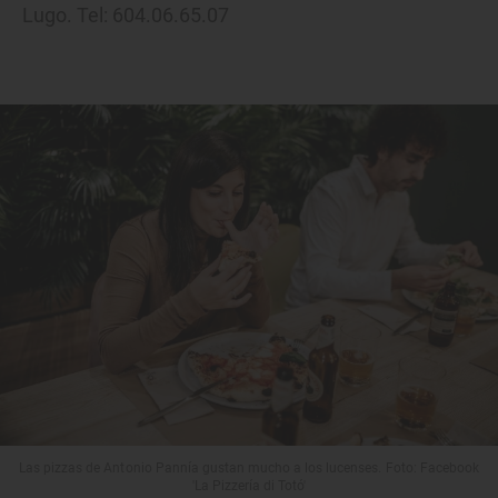
Lugo. Tel: 604.06.65.07
Las pizzas de Antonio Pannía gustan mucho a los lucenses. Foto: Facebook
'La Pizzería di Totó'